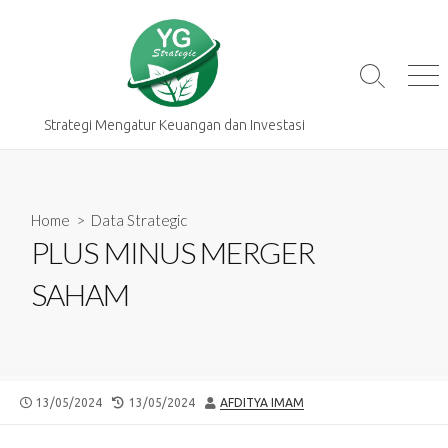
Skip
to
content
Search
Me
Toggle
Strategi Mengatur Keuangan dan Investasi
Home
>
Data Strategic
PLUS MINUS MERGER
SAHAM
PUBLISHED
LAST
AUTHOR
13/05/2024
13/05/2024
AFDITYA IMAM
DATE
MODIFIED
DATE