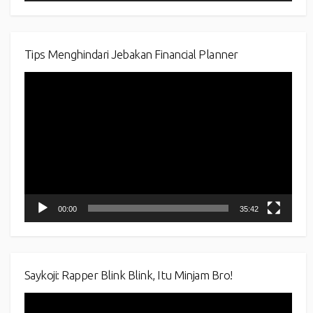
Tips Menghindari Jebakan Financial Planner
Video
Player
00:00
35:42
Saykoji: Rapper Blink Blink, Itu Minjam Bro!
Video
Player