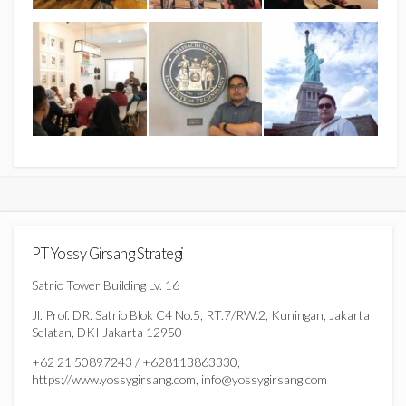
PT Yossy Girsang Strategi
Satrio Tower Building Lv. 16
Jl. Prof. DR. Satrio Blok C4 No.5, RT.7/RW.2, Kuningan, Jakarta
Selatan, DKI Jakarta 12950
+62 21 50897243 / +628113863330,
https://www.yossygirsang.com, info@yossygirsang.com