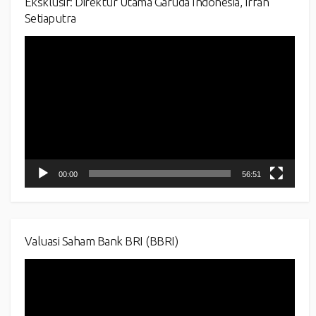
Eksklusif: Direktur Utama Garuda Indonesia, Irfan
Setiaputra
Video
Player
00:00
56:51
Valuasi Saham Bank BRI (BBRI)
Video
Player