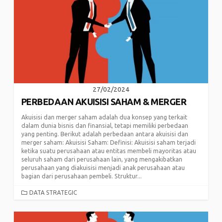
27/02/2024
PERBEDAAN AKUISISI SAHAM & MERGER
Akuisisi dan merger saham adalah dua konsep yang terkait
dalam dunia bisnis dan finansial, tetapi memiliki perbedaan
yang penting. Berikut adalah perbedaan antara akuisisi dan
merger saham: Akuisisi Saham: Definisi: Akuisisi saham terjadi
ketika suatu perusahaan atau entitas membeli mayoritas atau
seluruh saham dari perusahaan lain, yang mengakibatkan
perusahaan yang diakuisisi menjadi anak perusahaan atau
bagian dari perusahaan pembeli. Struktur...
CATEGORIES
DATA STRATEGIC