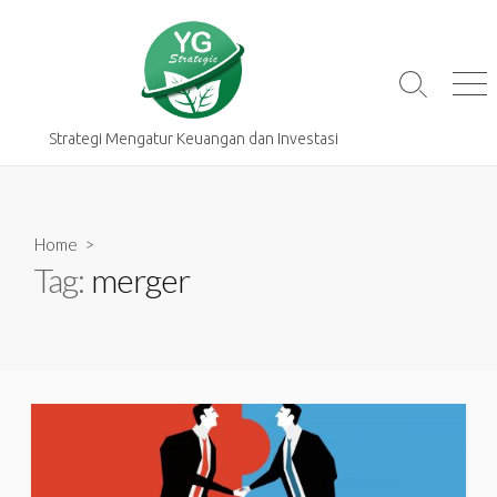
Skip
to
content
Search
Me
Toggle
Strategi Mengatur Keuangan dan Investasi
Home
>
Tag:
merger