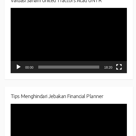
Valuasi Saham United Tractors Atau UNTR
Video
Player
00:00
18:20
Tips Menghindari Jebakan Financial Planner
Video
Player