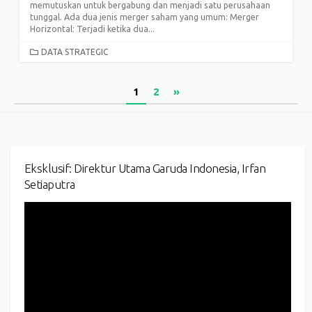
memutuskan untuk bergabung dan menjadi satu perusahaan
tunggal. Ada dua jenis merger saham yang umum: Merger
Horizontal: Terjadi ketika dua...
CATEGORIES
DATA STRATEGIC
Posts
1
2
»
pagination
Eksklusif: Direktur Utama Garuda Indonesia, Irfan
Setiaputra
Video
Player