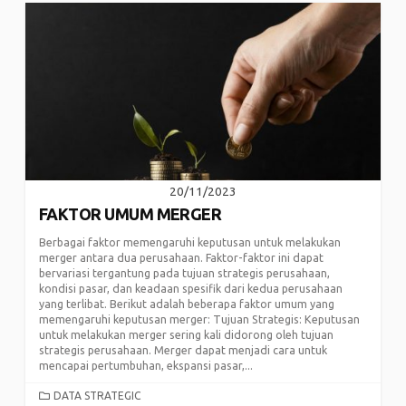
20/11/2023
FAKTOR UMUM MERGER
Berbagai faktor memengaruhi keputusan untuk melakukan
merger antara dua perusahaan. Faktor-faktor ini dapat
bervariasi tergantung pada tujuan strategis perusahaan,
kondisi pasar, dan keadaan spesifik dari kedua perusahaan
yang terlibat. Berikut adalah beberapa faktor umum yang
memengaruhi keputusan merger: Tujuan Strategis: Keputusan
untuk melakukan merger sering kali didorong oleh tujuan
strategis perusahaan. Merger dapat menjadi cara untuk
mencapai pertumbuhan, ekspansi pasar,...
CATEGORIES
DATA STRATEGIC