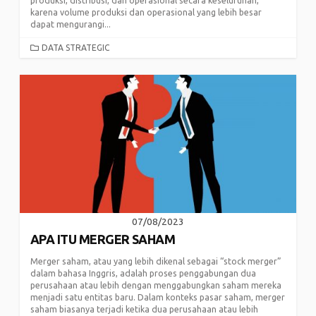
produksi, distribusi, dan operasional secara keseluruhan,
karena volume produksi dan operasional yang lebih besar
dapat mengurangi...
CATEGORIES
DATA STRATEGIC
07/08/2023
APA ITU MERGER SAHAM
Merger saham, atau yang lebih dikenal sebagai “stock merger”
dalam bahasa Inggris, adalah proses penggabungan dua
perusahaan atau lebih dengan menggabungkan saham mereka
menjadi satu entitas baru. Dalam konteks pasar saham, merger
saham biasanya terjadi ketika dua perusahaan atau lebih