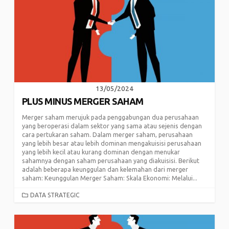
13/05/2024
PLUS MINUS MERGER SAHAM
Merger saham merujuk pada penggabungan dua perusahaan
yang beroperasi dalam sektor yang sama atau sejenis dengan
cara pertukaran saham. Dalam merger saham, perusahaan
yang lebih besar atau lebih dominan mengakuisisi perusahaan
yang lebih kecil atau kurang dominan dengan menukar
sahamnya dengan saham perusahaan yang diakuisisi. Berikut
adalah beberapa keunggulan dan kelemahan dari merger
saham: Keunggulan Merger Saham: Skala Ekonomi: Melalui...
CATEGORIES
DATA STRATEGIC