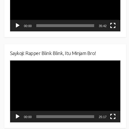
00:00
35:42
Saykoji: Rapper Blink Blink, Itu Minjam Bro!
Video
Player
00:00
25:17