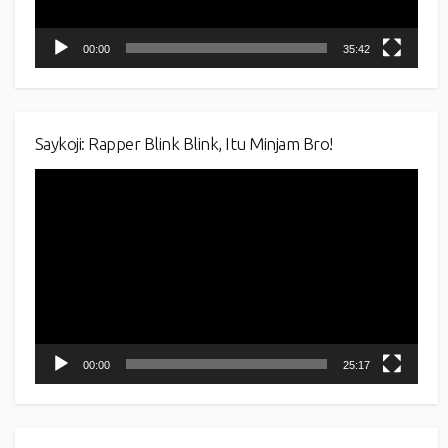
00:00
35:42
Saykoji: Rapper Blink Blink, Itu Minjam Bro!
Video
Player
00:00
25:17