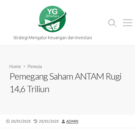
Skip
to
content
Search
Me
Toggle
Strategi Mengatur Keuangan dan Investasi
Home
>
Pemula
Pemegang Saham ANTAM Rugi
14,6 Triliun
PUBLISHED
LAST
AUTHOR
20/03/2020
20/03/2020
ADMIN
DATE
MODIFIED
DATE