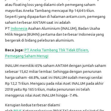
atau floating loss yang dialami oleh pemegang saham
mayoritas Aneka Tambang mencapai Rp 14,64 triliun.
Seperti yang dipaparkan di halaman antam.com, pemegang
saham terbesar ANTAM saat ini adalah
PT
Indonesia
Asahan Aluminium (INALUM), Badan Usaha
Milik Negara (BUMN) pertama dan terbesar Indonesia yang
bergerak di bidang peleburan aluminium.
Baca juga:
PT Aneka Tambang Tbk Tidak Efisien,
Pemegang Saham Merugi
INALUM memiliki 65% saham ANTAM dengan jumlah saham
sebesar 15,62 miliar lembar. Sehingga dengan penurunan
harga saham -66.8%, saat ini INALUM sudah merugi senilai
Rp 12,2 Triliun. Mengacu pada nilai Aset INALUM pada akhir
2018 yaitu Rp 165 triliun, maka penurunan ini telah
menggerus nilai Aset INALUM hingga -7.4%.
Kerugian kedua terbesar dialami
oleh
BPJS
Ketenagakerjaan (BPJSTK) dengan nilai total Rp