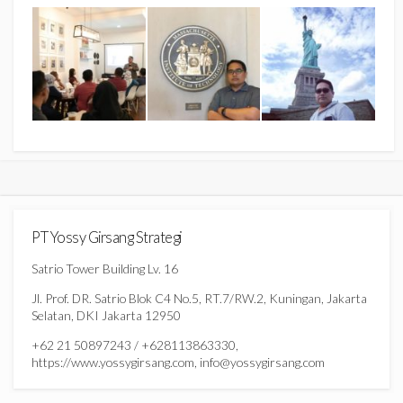
PT Yossy Girsang Strategi
Satrio Tower Building Lv. 16
Jl. Prof. DR. Satrio Blok C4 No.5, RT.7/RW.2, Kuningan, Jakarta
Selatan, DKI Jakarta 12950
+62 21 50897243 / +628113863330,
https://www.yossygirsang.com, info@yossygirsang.com