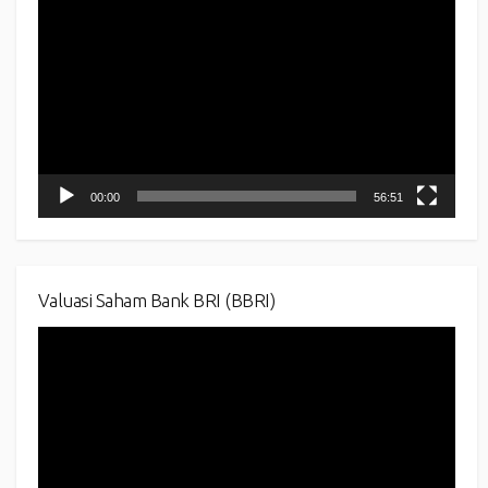
Player
00:00
56:51
Valuasi Saham Bank BRI (BBRI)
Video
Player