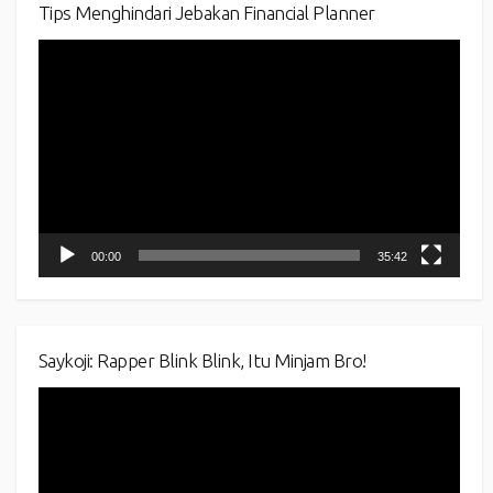
Tips Menghindari Jebakan Financial Planner
Video
Player
00:00
35:42
Saykoji: Rapper Blink Blink, Itu Minjam Bro!
Video
Player