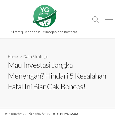
Skip
to
content
Search
Me
Toggle
Strategi Mengatur Keuangan dan Investasi
Home
>
Data Strategic
Mau Investasi Jangka
Menengah? Hindari 5 Kesalahan
Fatal Ini Biar Gak Boncos!
PUBLISHED
LAST
AUTHOR
10/02/2025
10/02/2025
AFDITYA IMAM