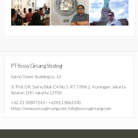
PT Yossy Girsang Strategi
Satrio Tower Building Lv. 16
Jl. Prof. DR. Satrio Blok C4 No.5, RT.7/RW.2, Kuningan, Jakarta
Selatan, DKI Jakarta 12950
+62 21 50897243 / +628113863330,
https://www.yossygirsang.com, info@yossygirsang.com