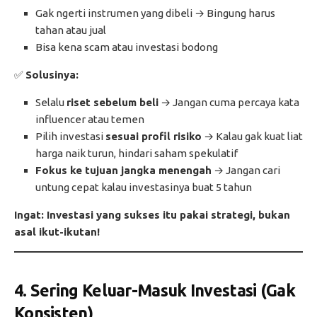
Gak ngerti instrumen yang dibeli → Bingung harus
tahan atau jual
Bisa kena scam atau investasi bodong
✅
Solusinya:
Selalu
riset sebelum beli
→ Jangan cuma percaya kata
influencer atau temen
Pilih investasi
sesuai profil risiko
→ Kalau gak kuat liat
harga naik turun, hindari saham spekulatif
Fokus ke tujuan jangka menengah
→ Jangan cari
untung cepat kalau investasinya buat 5 tahun
Ingat: Investasi yang sukses itu pakai strategi, bukan
asal ikut-ikutan!
4. Sering Keluar-Masuk Investasi (Gak
Konsisten)