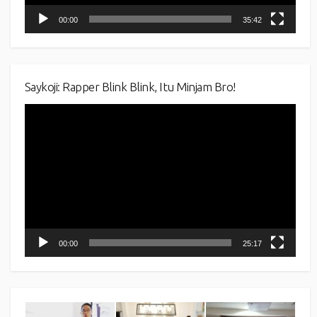
00:00
35:42
Saykoji: Rapper Blink Blink, Itu Minjam Bro!
Video
Player
00:00
25:17