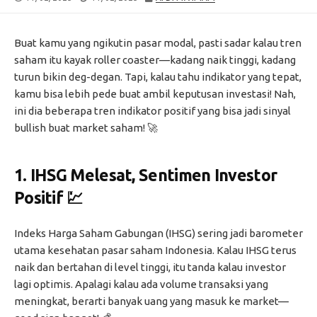
DATE
MODIFIED
DATE
Buat kamu yang ngikutin pasar modal, pasti sadar kalau tren
saham itu kayak roller coaster—kadang naik tinggi, kadang
turun bikin deg-degan. Tapi, kalau tahu indikator yang tepat,
kamu bisa lebih pede buat ambil keputusan investasi! Nah,
ini dia beberapa tren indikator positif yang bisa jadi sinyal
bullish buat market saham! 🚀
1.
IHSG Melesat, Sentimen Investor
Positif
💹
Indeks Harga Saham Gabungan (IHSG) sering jadi barometer
utama kesehatan pasar saham Indonesia. Kalau IHSG terus
naik dan bertahan di level tinggi, itu tanda kalau investor
lagi optimis. Apalagi kalau ada volume transaksi yang
meningkat, berarti banyak uang yang masuk ke market—