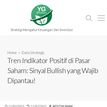
Skip
to
content
Search
Me
Toggle
Strategi Mengatur Keuangan dan Investasi
Home
>
Data Strategic
Tren Indikator Positif di Pasar
Saham: Sinyal Bullish yang Wajib
Dipantau!
PUBLISHED
LAST
AUTHOR
11/02/2025
11/02/2025
AFDITYA IMAM