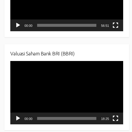
00:00
56:51
Valuasi Saham Bank BRI (BBRI)
Video
Player
00:00
18:25