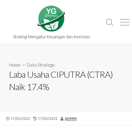
Skip
to
content
Search
Me
Toggle
Strategi Mengatur Keuangan dan Investasi
Home
>
Data Strategic
Laba Usaha CIPUTRA (CTRA)
Naik 17.4%
PUBLISHED
LAST
AUTHOR
17/05/2022
17/05/2022
ADMIN
DATE
MODIFIED
DATE