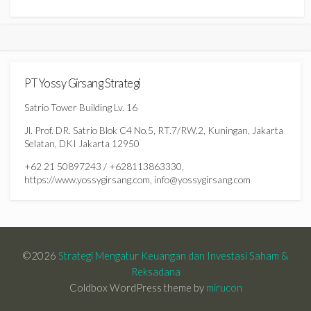
PT Yossy Girsang Strategi
Satrio Tower Building Lv. 16
Jl. Prof. DR. Satrio Blok C4 No.5, RT.7/RW.2, Kuningan, Jakarta
Selatan, DKI Jakarta 12950
+62 21 50897243 / +628113863330,
https://www.yossygirsang.com, info@yossygirsang.com
©2026
Strategi Mengatur Keuangan dan Investasi Saham &
Reksadana
Coldbox WordPress theme by
mirucon