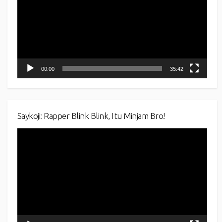
00:00
35:42
Saykoji: Rapper Blink Blink, Itu Minjam Bro!
Video
Player