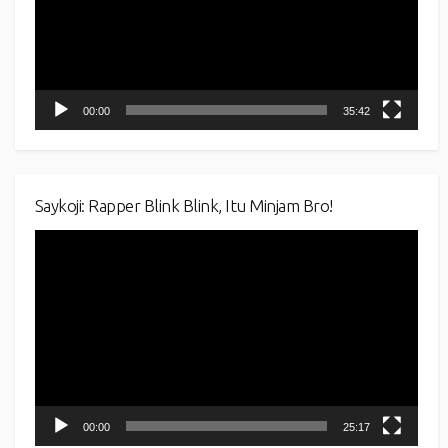
00:00
35:42
Saykoji: Rapper Blink Blink, Itu Minjam Bro!
Video
Player
00:00
25:17