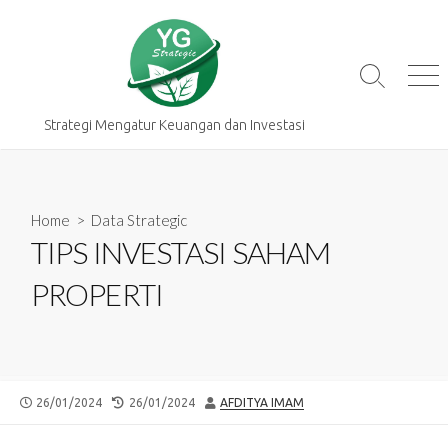
Skip
to
content
Search
Me
Toggle
Strategi Mengatur Keuangan dan Investasi
Home
>
Data Strategic
TIPS INVESTASI SAHAM
PROPERTI
PUBLISHED
LAST
AUTHOR
26/01/2024
26/01/2024
AFDITYA IMAM
DATE
MODIFIED
DATE