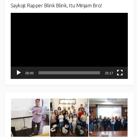
Saykoji: Rapper Blink Blink, Itu Minjam Bro!
Video
Player
00:00
25:17