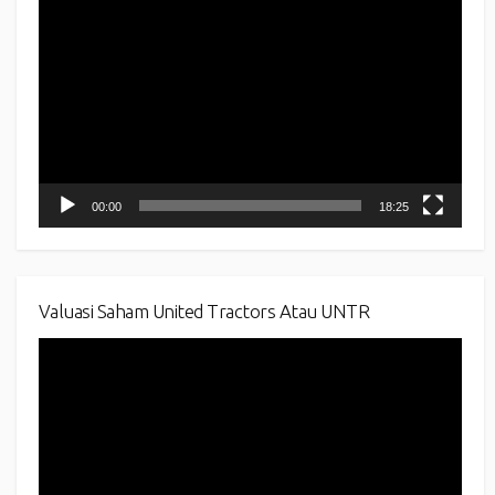
Player
00:00
18:25
Valuasi Saham United Tractors Atau UNTR
Video
Player