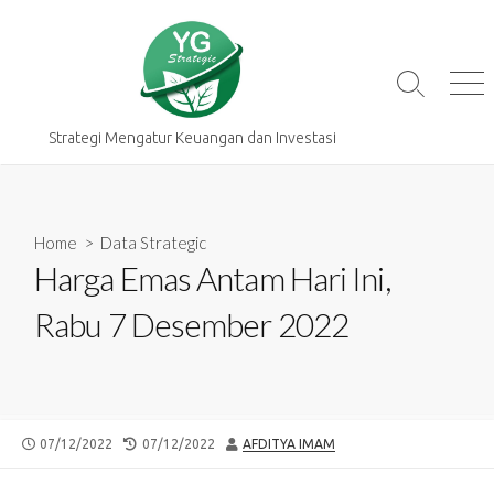
Skip
to
content
Search
Me
Toggle
Strategi Mengatur Keuangan dan Investasi
Home
>
Data Strategic
Harga Emas Antam Hari Ini,
Rabu 7 Desember 2022
PUBLISHED
LAST
AUTHOR
07/12/2022
07/12/2022
AFDITYA IMAM
DATE
MODIFIED
DATE