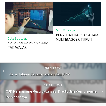
Data Strategic
PENYEBAB HARGA SAHAM
Data Strategic
MULTIBAGGER TURUN
6 ALASAN HARGA SAHAM
TAK WAJAR
PREV POST
Cara Nabung Saham dengan Gaji UMR
NEXT POST
OJK Perpanjang Restrukturisasi Kredit dan Pembiayaan,
Ini Alasannya