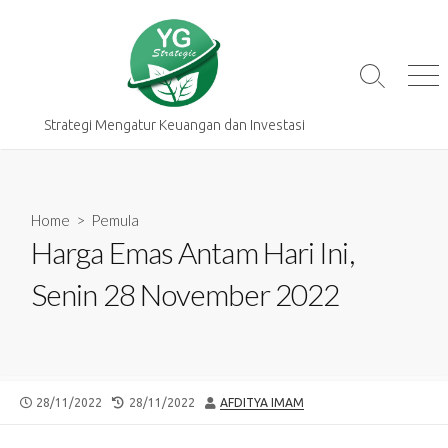
Skip
to
content
Search
Me
Toggle
Strategi Mengatur Keuangan dan Investasi
Home
>
Pemula
Harga Emas Antam Hari Ini,
Senin 28 November 2022
PUBLISHED
LAST
AUTHOR
28/11/2022
28/11/2022
AFDITYA IMAM
DATE
MODIFIED
DATE