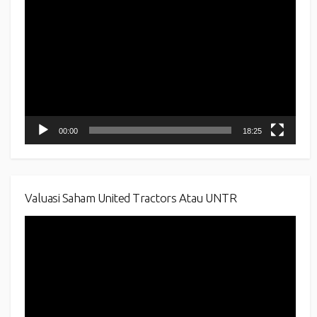
Player
00:00
18:25
Valuasi Saham United Tractors Atau UNTR
Video
Player