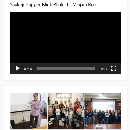
Saykoji: Rapper Blink Blink, Itu Minjam Bro!
Video
Player
00:00
25:17