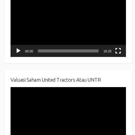
Player
00:00
18:25
Valuasi Saham United Tractors Atau UNTR
Video
Player