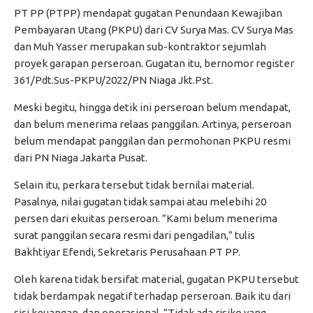
PT PP (PTPP) mendapat gugatan Penundaan Kewajiban
Pembayaran Utang (PKPU) dari CV Surya Mas. CV Surya Mas
dan Muh Yasser merupakan sub-kontraktor sejumlah
proyek garapan perseroan. Gugatan itu, bernomor register
361/Pdt.Sus-PKPU/2022/PN Niaga Jkt.Pst.
Meski begitu, hingga detik ini perseroan belum mendapat,
dan belum menerima relaas panggilan. Artinya, perseroan
belum mendapat panggilan dan permohonan PKPU resmi
dari PN Niaga Jakarta Pusat.
Selain itu, perkara tersebut tidak bernilai material.
Pasalnya, nilai gugatan tidak sampai atau melebihi 20
persen dari ekuitas perseroan. ”Kami belum menerima
surat panggilan secara resmi dari pengadilan,” tulis
Bakhtiyar Efendi, Sekretaris Perusahaan PT PP.
Oleh karena tidak bersifat material, gugatan PKPU tersebut
tidak berdampak negatif terhadap perseroan. Baik itu dari
sisi keuangan, dan operasional. ”Tidak ada risiko yang