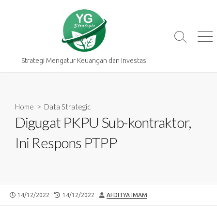
Skip
to
content
Search
Me
Toggle
Strategi Mengatur Keuangan dan Investasi
Home
>
Data Strategic
Digugat PKPU Sub-kontraktor,
Ini Respons PTPP
PUBLISHED
LAST
AUTHOR
14/12/2022
14/12/2022
AFDITYA IMAM
DATE
MODIFIED
DATE