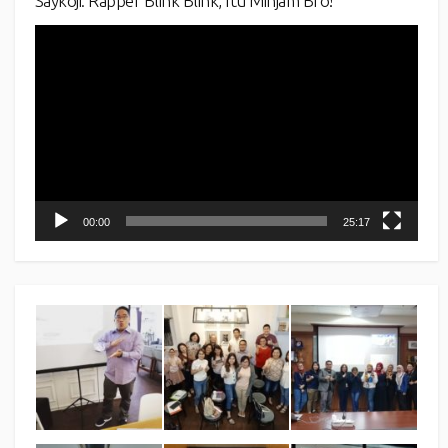
Saykoji: Rapper Blink Blink, Itu Minjam Bro!
Video
Player
00:00
25:17