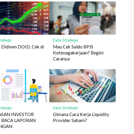
rategic
Data Strategic
 Didiven DOID, Cek di
Mau Cek Saldo BPJS
Ketenagakerjaan? Begini
Caranya
rategic
Data Strategic
ASAN INVESTOR
Gimana Cara Kerja Liquidity
B BACA LAPORAN
Provider Saham?
NGAN