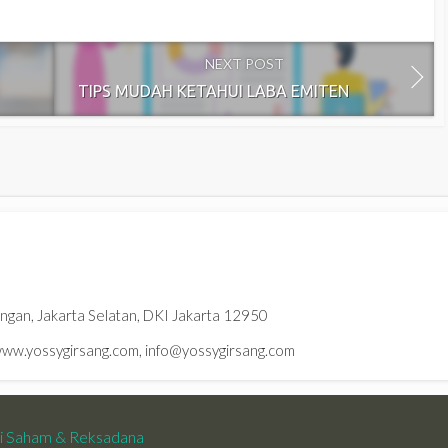
NEXT POST
TIPS MUDAH KETAHUI LABA EMITEN
ningan, Jakarta Selatan, DKI Jakarta 12950
w.yossygirsang.com, info@yossygirsang.com
si Saham & Reksadana