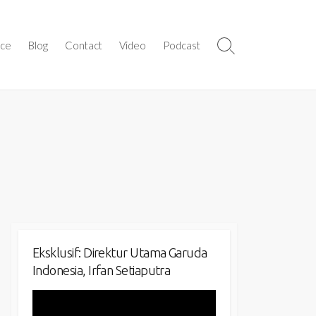
ice
Blog
Contact
Video
Podcast
Search
Toggle
Eksklusif: Direktur Utama Garuda
Indonesia, Irfan Setiaputra
Video
Player