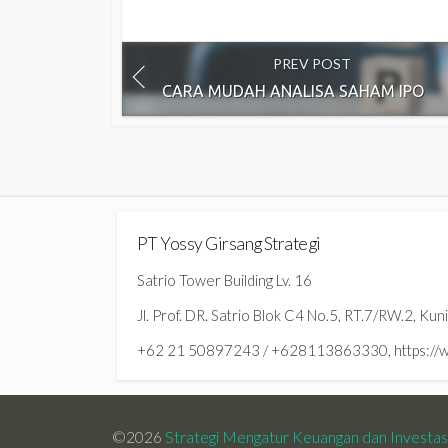
PREV POST
CARA MUDAH ANALISA SAHAM IPO
PT Yossy Girsang Strategi
Satrio Tower Building Lv. 16
Jl. Prof. DR. Satrio Blok C4 No.5, RT.7/RW.2, Ku
+62 21 50897243 / +628113863330, https://ww
©2026
Strategi Mengatur Keuangan dan Investa