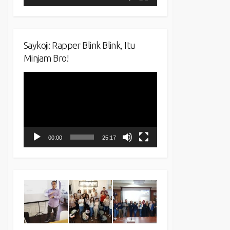
Saykoji: Rapper Blink Blink, Itu
Minjam Bro!
Video
Player
00:00
25:17