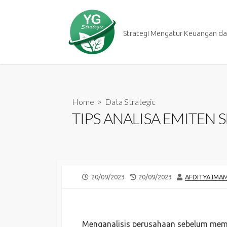
Skip
to
content
Strategi Mengatur Keuangan dan
Home
>
Data Strategic
TIPS ANALISA EMITEN 
PUBLISHED
LAST
AUTHOR
20/09/2023
20/09/2023
AFDITYA IMA
DATE
MODIFIED
DATE
Menganalisis perusahaan sebelum mem