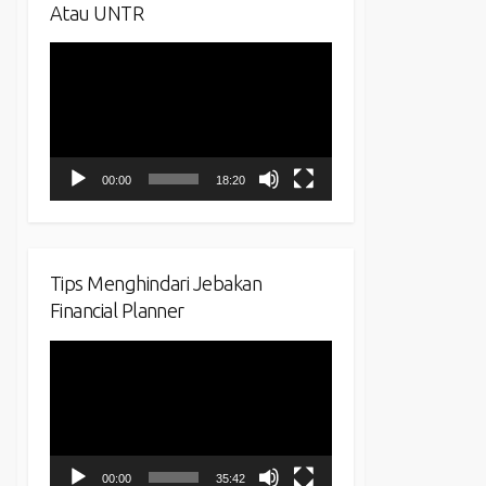
Atau UNTR
Video
Player
00:00
18:20
Tips Menghindari Jebakan
Financial Planner
Video
Player
00:00
35:42