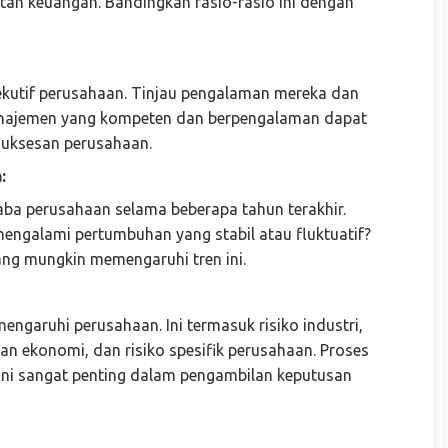
tan keuangan. Bandingkan rasio-rasio ini dengan
ekutif perusahaan. Tinjau pengalaman mereka dan
Manajemen yang kompeten dan berpengalaman dapat
suksesan perusahaan.
:
aba perusahaan selama beberapa tahun terakhir.
ngalami pertumbuhan yang stabil atau fluktuatif?
ang mungkin memengaruhi tren ini.
engaruhi perusahaan. Ini termasuk risiko industri,
akan ekonomi, dan risiko spesifik perusahaan. Proses
ko ini sangat penting dalam pengambilan keputusan