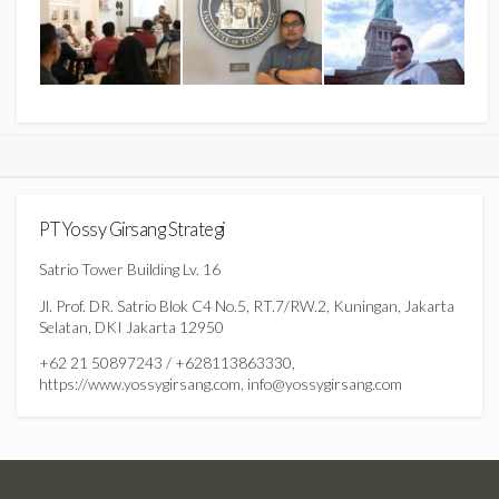
PT Yossy Girsang Strategi
Satrio Tower Building Lv. 16
Jl. Prof. DR. Satrio Blok C4 No.5, RT.7/RW.2, Kuningan, Jakarta
Selatan, DKI Jakarta 12950
+62 21 50897243 / +628113863330,
https://www.yossygirsang.com, info@yossygirsang.com