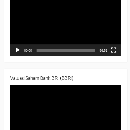
Player
00:00
56:51
Valuasi Saham Bank BRI (BBRI)
Video
Player