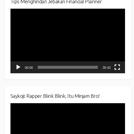
Tips Menghindari Jebakan Financial Planner
Video
Player
00:00
35:42
Saykoji: Rapper Blink Blink, Itu Minjam Bro!
Video
Player