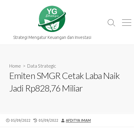
Skip
to
content
Search
Me
Toggle
Strategi Mengatur Keuangan dan Investasi
Home
>
Data Strategic
Emiten SMGR Cetak Laba Naik
Jadi Rp828,76 Miliar
PUBLISHED
LAST
AUTHOR
05/09/2022
05/09/2022
AFDITYA IMAM
DATE
MODIFIED
DATE