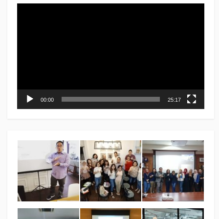
Video
Player
00:00
25:17