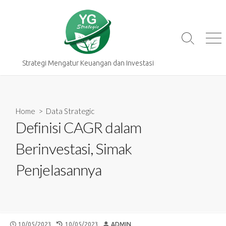
Skip
to
content
Search
Me
Toggle
Strategi Mengatur Keuangan dan Investasi
Home
>
Data Strategic
Definisi CAGR dalam
Berinvestasi, Simak
Penjelasannya
PUBLISHED
LAST
AUTHOR
10/05/2023
10/05/2023
ADMIN