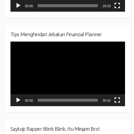
00:00
18:20
Tips Menghindari Jebakan Financial Planner
Video
Player
00:00
35:42
Saykoji: Rapper Blink Blink, Itu Minjam Bro!