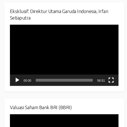
Eksklusif: Direktur Utama Garuda Indonesia, Irfan
Setiaputra
Video
Player
00:00
56:51
Valuasi Saham Bank BRI (BBRI)
Video
Player