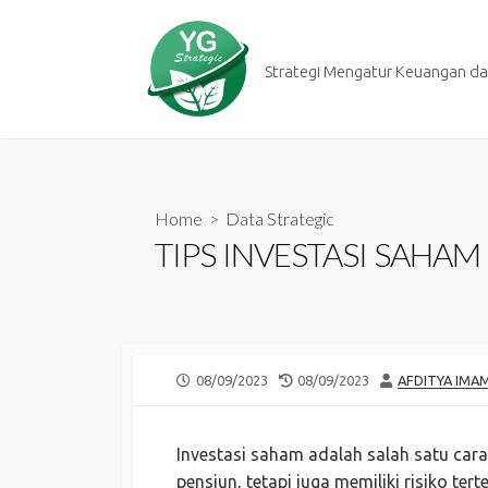
Skip
to
content
Strategi Mengatur Keuangan dan
Home
>
Data Strategic
TIPS INVESTASI SAHA
PUBLISHED
LAST
AUTHOR
08/09/2023
08/09/2023
AFDITYA IMA
DATE
MODIFIED
DATE
Investasi saham adalah salah satu ca
pensiun, tetapi juga memiliki risiko te