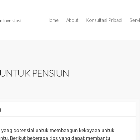
Home
About
Konsultasi Pribadi
Serv
 Investasi
M UNTUK PENSIUN
M
ra yang potensial untuk membangun kekayaan untuk
rtentu. Berikut beberapa tips yang dapat membantu