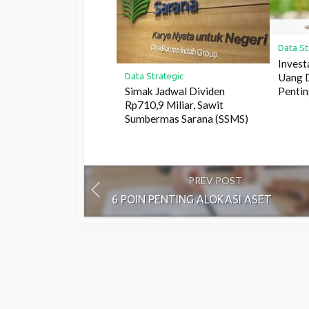
Data St
Invest
Uang D
Data Strategic
Penti
Simak Jadwal Dividen
Rp710,9 Miliar, Sawit
Sumbermas Sarana (SSMS)
PREV POST
6 POIN PENTING ALOKASI ASET