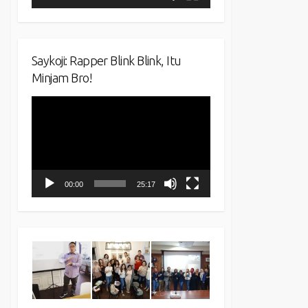
Saykoji: Rapper Blink Blink, Itu
Minjam Bro!
Video
Player
00:00
25:17