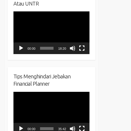
Atau UNTR
Video
Player
00:00
18:20
Tips Menghindari Jebakan
Financial Planner
Video
Player
00:00
35:42