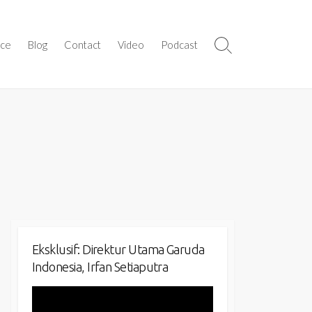
ice
Blog
Contact
Video
Podcast
Search
Toggle
Eksklusif: Direktur Utama Garuda
Indonesia, Irfan Setiaputra
Video
Player