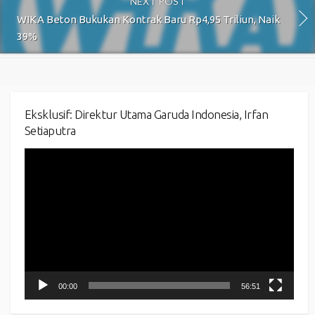
NEXT POST
WIKA Beton Bukukan Kontrak Baru Rp4,95 Triliun, Naik
39%
Eksklusif: Direktur Utama Garuda Indonesia, Irfan
Setiaputra
Video
Player
00:00
56:51