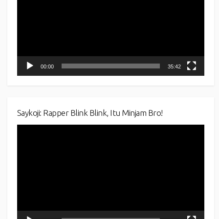
00:00
35:42
Saykoji: Rapper Blink Blink, Itu Minjam Bro!
Video
Player