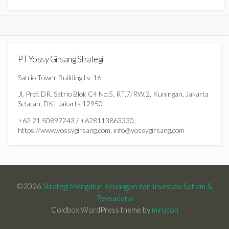
PT Yossy Girsang Strategi
Satrio Tower Building Lv. 16
Jl. Prof. DR. Satrio Blok C4 No.5, RT.7/RW.2, Kuningan, Jakarta
Selatan, DKI Jakarta 12950
+62 21 50897243 / +628113863330,
https://www.yossygirsang.com, info@yossygirsang.com
©2026
Strategi Mengatur Keuangan dan Investasi Saham &
Reksadana
Coldbox WordPress theme by
mirucon