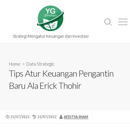
Skip
to
content
Search
Me
Toggle
Strategi Mengatur Keuangan dan Investasi
Home
>
Data Strategic
Tips Atur Keuangan Pengantin
Baru Ala Erick Thohir
PUBLISHED
LAST
AUTHOR
25/07/2022
25/07/2022
AFDITYA IMAM
DATE
MODIFIED
DATE