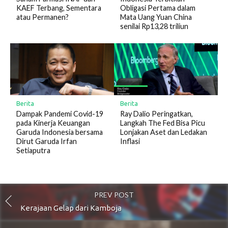
KAEF Terbang, Sementara
Obligasi Pertama dalam
atau Permanen?
Mata Uang Yuan China
senilai Rp13,28 triliun
Berita
Berita
Ray Dalio Peringatkan,
Dampak Pandemi Covid-19
Langkah The Fed Bisa Picu
pada Kinerja Keuangan
Lonjakan Aset dan Ledakan
Garuda Indonesia bersama
Inflasi
Dirut Garuda Irfan
Setiaputra
PREV POST
Kerajaan Gelap dari Kamboja