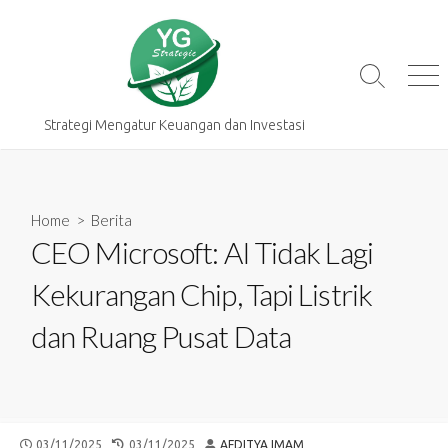
Skip
to
content
Search
Me
Toggle
Strategi Mengatur Keuangan dan Investasi
Home
>
Berita
CEO Microsoft: AI Tidak Lagi
Kekurangan Chip, Tapi Listrik
dan Ruang Pusat Data
PUBLISHED
LAST
AUTHOR
03/11/2025
03/11/2025
AFDITYA IMAM