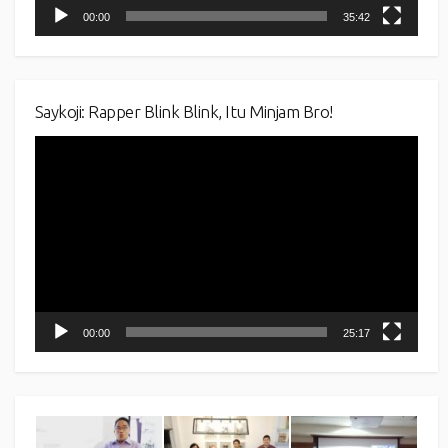
00:00
35:42
Saykoji: Rapper Blink Blink, Itu Minjam Bro!
Video
Player
00:00
25:17