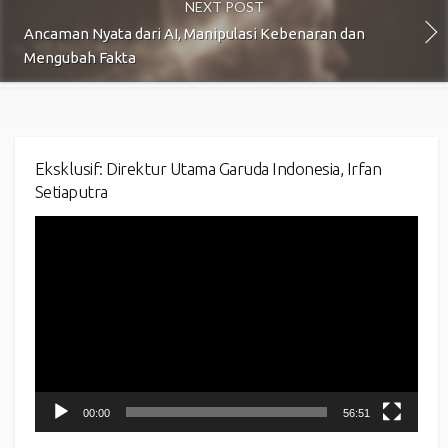
NEXT POST
Ancaman Nyata dari AI, Manipulasi Kebenaran dan
Mengubah Fakta
Eksklusif: Direktur Utama Garuda Indonesia, Irfan
Setiaputra
Video
Player
00:00
56:51