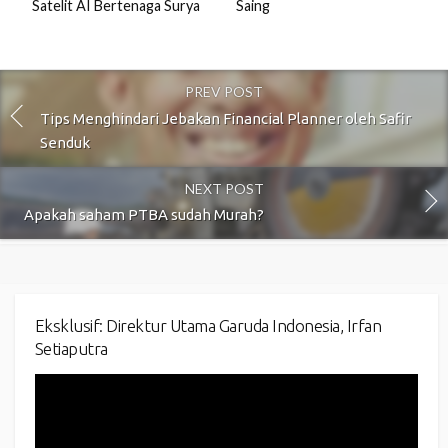
Satelit AI Bertenaga Surya
Saing
PREV POST
Tips Menghindari Jebakan Financial Planner oleh Safir
Senduk
NEXT POST
Apakah saham PTBA sudah Murah?
Eksklusif: Direktur Utama Garuda Indonesia, Irfan
Setiaputra
Video
Player