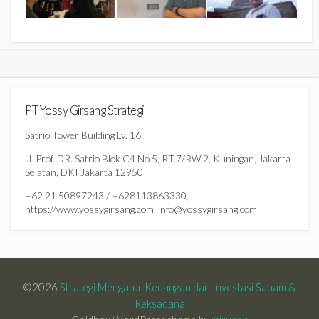
PT Yossy Girsang Strategi
Satrio Tower Building Lv. 16
Jl. Prof. DR. Satrio Blok C4 No.5, RT.7/RW.2, Kuningan, Jakarta
Selatan, DKI Jakarta 12950
+62 21 50897243 / +628113863330,
https://www.yossygirsang.com, info@yossygirsang.com
©2026
Strategi Mengatur Keuangan dan Investasi Saham &
Reksadana