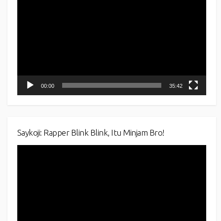
Player
00:00
35:42
Saykoji: Rapper Blink Blink, Itu Minjam Bro!
Video
Player