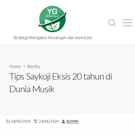
Skip
to
content
Search
Me
Toggle
Strategi Mengatur Keuangan dan Investasi
Home
>
Berita
Tips Saykoji Eksis 20 tahun di
Dunia Musik
PUBLISHED
LAST
AUTHOR
24/06/2020
24/06/2020
ADMIN
DATE
MODIFIED
DATE