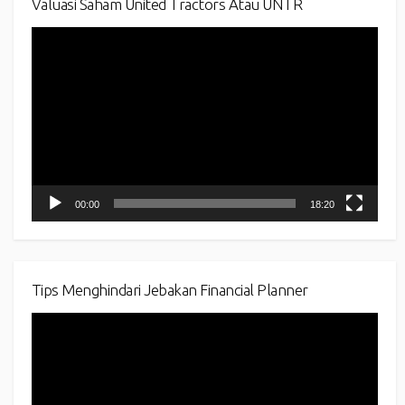
Valuasi Saham United Tractors Atau UNTR
Video
Player
00:00
18:20
Tips Menghindari Jebakan Financial Planner
Video
Player