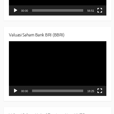
00:00
56:51
Valuasi Saham Bank BRI (BBRI)
Video
Player
00:00
18:25