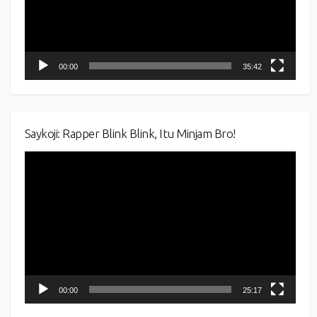
00:00
35:42
Saykoji: Rapper Blink Blink, Itu Minjam Bro!
Video
Player
00:00
25:17