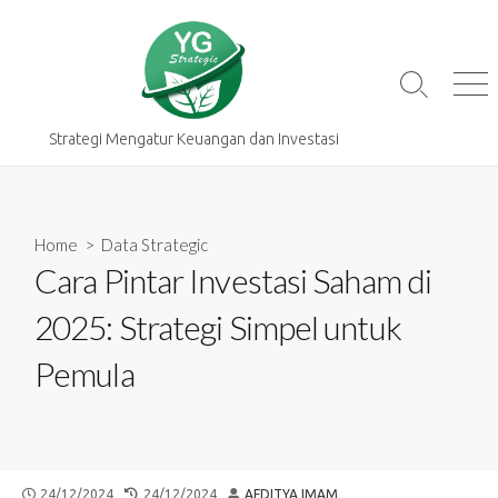
Skip
to
content
Search
Me
Toggle
Strategi Mengatur Keuangan dan Investasi
Home
>
Data Strategic
Cara Pintar Investasi Saham di
2025: Strategi Simpel untuk
Pemula
PUBLISHED
LAST
AUTHOR
24/12/2024
24/12/2024
AFDITYA IMAM