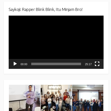
Saykoji: Rapper Blink Blink, Itu Minjam Bro!
Video
Player
00:00
25:17