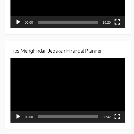
00:00
18:20
Tips Menghindari Jebakan Financial Planner
Video
Player
00:00
35:42