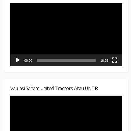
Video
Player
00:00
18:25
Valuasi Saham United Tractors Atau UNTR
Video
Player