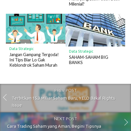
Milenial?
Data Strategic
Data Strategic
Jangan Gampang Tergoda!
SAHAM-SAHAM BIG
Ini Tips Biar Lo Gak
BANKS
Keblondrok Saham Murah
PREV POST
Terbitkan 15,3 Miliar Saham Baru, YELO Bakal Rights
Issue
NEXT POST
Cara Trading Saham yang Aman, Begini Tipsnya