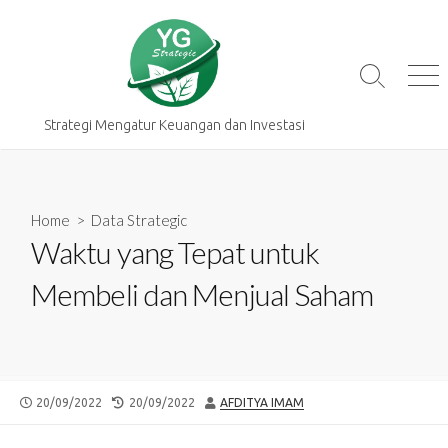
Skip
to
content
Search
Me
Toggle
Strategi Mengatur Keuangan dan Investasi
Home
>
Data Strategic
Waktu yang Tepat untuk
Membeli dan Menjual Saham
PUBLISHED
LAST
AUTHOR
20/09/2022
20/09/2022
AFDITYA IMAM
DATE
MODIFIED
DATE