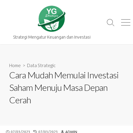
Skip
to
content
Search
Me
Toggle
Strategi Mengatur Keuangan dan Investasi
Home
>
Data Strategic
Cara Mudah Memulai Investasi
Saham Menuju Masa Depan
Cerah
PUBLISHED
LAST
AUTHOR
07/03/2023
07/03/2023
ADMIN