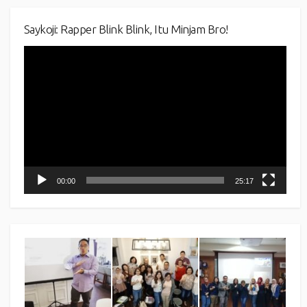
Saykoji: Rapper Blink Blink, Itu Minjam Bro!
Video
Player
00:00
25:17