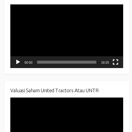
Video
Player
00:00
18:25
Valuasi Saham United Tractors Atau UNTR
Video
Player