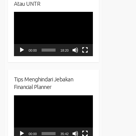
Atau UNTR
Video
Player
00:00
18:20
Tips Menghindari Jebakan
Financial Planner
Video
Player
00:00
35:42