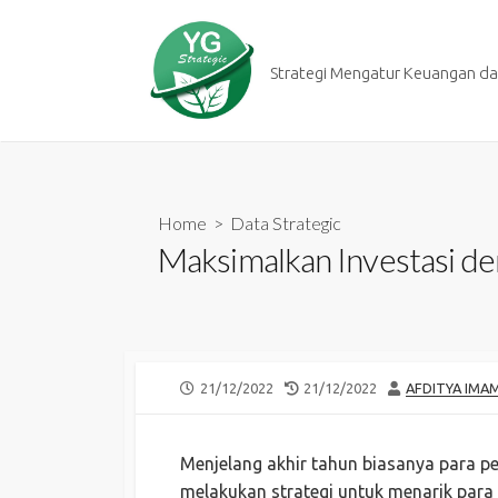
Skip
to
content
Strategi Mengatur Keuangan dan
Home
>
Data Strategic
Maksimalkan Investasi de
PUBLISHED
LAST
AUTHOR
21/12/2022
21/12/2022
AFDITYA IMA
DATE
MODIFIED
DATE
Menjelang akhir tahun biasanya para p
melakukan strategi untuk menarik para