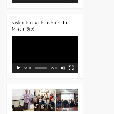
Saykoji: Rapper Blink Blink, Itu
Minjam Bro!
Video
Player
00:00
25:17