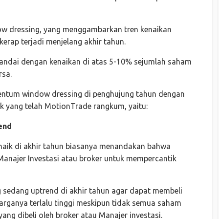
ndow dressing, yang menggambarkan tren kenaikan
erap terjadi menjelang akhir tahun.
tandai dengan kenaikan di atas 5-10% sejumlah saham
rsa.
tum window dressing di penghujung tahun dengan
rik yang telah MotionTrade rangkum, yaitu:
end
aik di akhir tahun biasanya menandakan bahwa
anajer Investasi atau broker untuk mempercantik
sedang uptrend di akhir tahun agar dapat membeli
rganya terlalu tinggi meskipun tidak semua saham
ng dibeli oleh broker atau Manajer investasi.