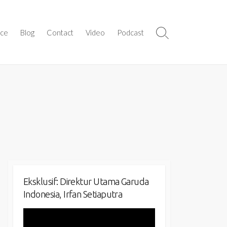
ice
Blog
Contact
Video
Podcast
Search
Toggle
Eksklusif: Direktur Utama Garuda
Indonesia, Irfan Setiaputra
Video
Player