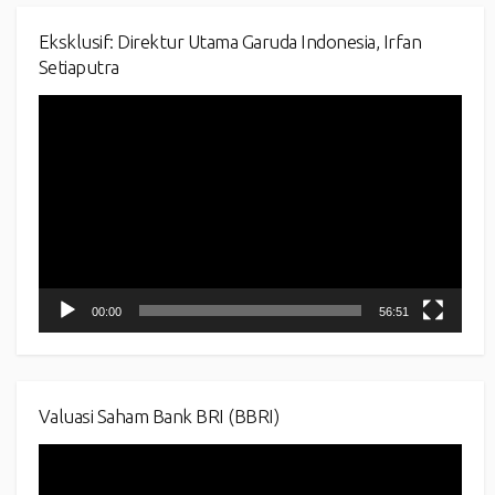
Eksklusif: Direktur Utama Garuda Indonesia, Irfan
Setiaputra
Video
Player
00:00
56:51
Valuasi Saham Bank BRI (BBRI)
Video
Player