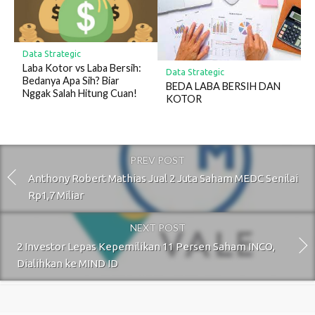
Data Strategic
Laba Kotor vs Laba Bersih:
Data Strategic
Bedanya Apa Sih? Biar
BEDA LABA BERSIH DAN
Nggak Salah Hitung Cuan!
KOTOR
PREV POST
Anthony Robert Mathias Jual 2 Juta Saham MEDC Senilai
Rp1,7 Miliar
NEXT POST
2 Investor Lepas Kepemilikan 11 Persen Saham INCO,
Dialihkan ke MIND ID