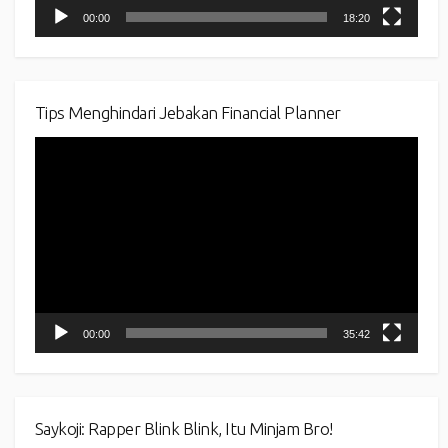
00:00
18:20
Tips Menghindari Jebakan Financial Planner
Video
Player
00:00
35:42
Saykoji: Rapper Blink Blink, Itu Minjam Bro!