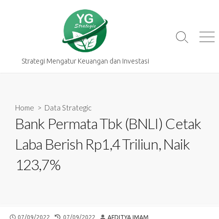
Skip
to
content
Search
Me
Toggle
Strategi Mengatur Keuangan dan Investasi
Home
>
Data Strategic
Bank Permata Tbk (BNLI) Cetak
Laba Berish Rp1,4 Triliun, Naik
123,7%
PUBLISHED
LAST
AUTHOR
07/09/2022
07/09/2022
AFDITYA IMAM