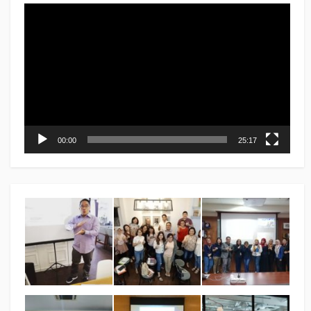
Video
Player
00:00
25:17