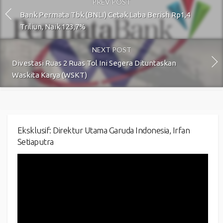
PREV POST
Bank Permata Tbk (BNLI) Cetak Laba Berish Rp1,4
Triliun, Naik 123,7%
NEXT POST
Divestasi Ruas 2 Ruas Tol Ini Segera Dituntaskan
Waskita Karya (WSKT)
Eksklusif: Direktur Utama Garuda Indonesia, Irfan
Setiaputra
Video
Player