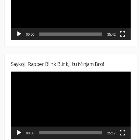
00:00
35:42
Saykoji: Rapper Blink Blink, Itu Minjam Bro!
Video
Player
00:00
25:17