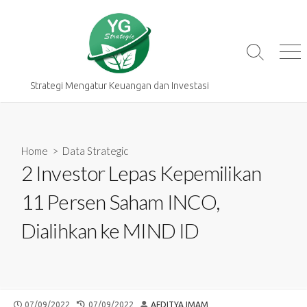
Skip
to
content
Search
Me
Toggle
Strategi Mengatur Keuangan dan Investasi
Home
>
Data Strategic
2 Investor Lepas Kepemilikan
11 Persen Saham INCO,
Dialihkan ke MIND ID
PUBLISHED
LAST
AUTHOR
07/09/2022
07/09/2022
AFDITYA IMAM