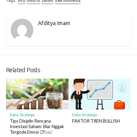
Tags:
inco
mind id
saham
vale indonesia
Afditya Imam
Related Posts
Data Strategic
Data Strategic
Tips Disiplin Rencana
FAKTOR TREN BULLISH
Investasi Saham: Biar Nggak
Tergoda Emosi 📑📉📈