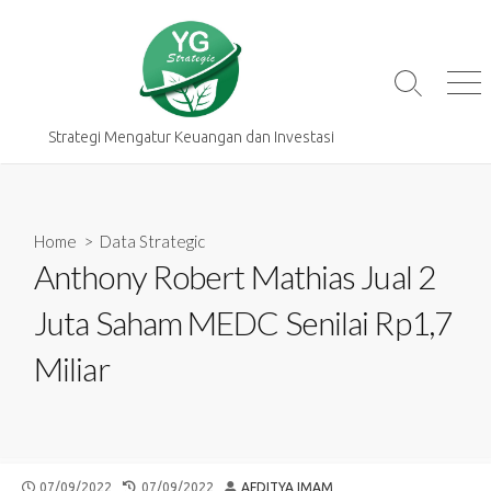
Skip
to
content
Search
Me
Toggle
Strategi Mengatur Keuangan dan Investasi
Home
>
Data Strategic
Anthony Robert Mathias Jual 2
Juta Saham MEDC Senilai Rp1,7
Miliar
PUBLISHED
LAST
AUTHOR
07/09/2022
07/09/2022
AFDITYA IMAM