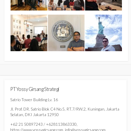
PT Yossy Girsang Strategi
Satrio Tower Building Lv. 16
Jl. Prof. DR. Satrio Blok C4 No.5, RT.7/RW.2, Kuningan, Jakarta
Selatan, DKI Jakarta 12950
+62 21 50897243 / +628113863330,
https://www.yossygirsang.com, info@yossygirsang.com