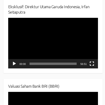
Eksklusif: Direktur Utama Garuda Indonesia, Irfan
Setiaputra
Video
Player
00:00
56:51
Valuasi Saham Bank BRI (BBRI)
Video
Player