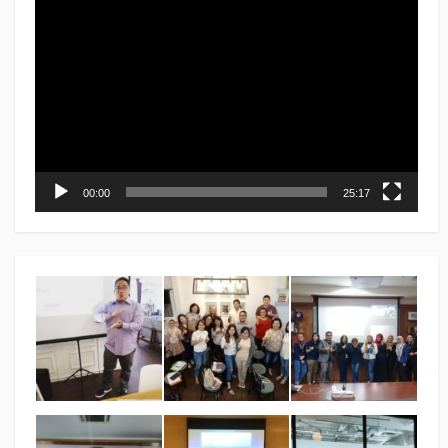
Video
Player
00:00
25:17