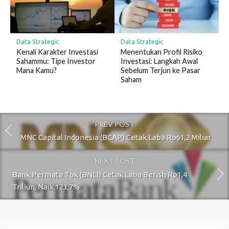
Data Strategic
Data Strategic
Kenali Karakter Investasi
Menentukan Profil Risiko
Sahammu: Tipe Investor
Investasi: Langkah Awal
Mana Kamu?
Sebelum Terjun ke Pasar
Saham
PREV POST
MNC Capital Indonesia (BCAP) Cetak Laba Rp61,2 Miliar
NEXT POST
Bank Permata Tbk (BNLI) Cetak Laba Berish Rp1,4
Triliun, Naik 123,7%