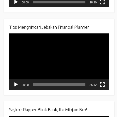
00:00
18:20
Tips Menghindari Jebakan Financial Planner
Video
Player
00:00
35:42
Saykoji: Rapper Blink Blink, Itu Minjam Bro!