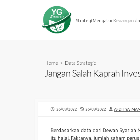
Skip
to
content
Strategi Mengatur Keuangan dan
Home
>
Data Strategic
Jangan Salah Kaprah Inve
PUBLISHED
LAST
AUTHOR
26/09/2022
26/09/2022
AFDITYA IMA
DATE
MODIFIED
DATE
Berdasarkan data dari Dewan Syariah 
itu halal. Faktanya, jumlah saham per