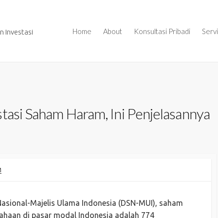
Home
About
Konsultasi Pribadi
Serv
 Investasi
stasi Saham Haram, Ini Penjelasannya
M
Nasional-Majelis Ulama Indonesia (DSN-MUI), saham
usahaan di pasar modal Indonesia adalah 774