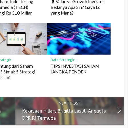
aham, Indosterling
🥊 Value vs Growth Investor:
omedia (TECH)
Bedanya Apa Sih? Gaya Lo
gi Rp 310 Miliar
yang Mana?
rategic
Data Strategic
ntung dari Saham
TIPS INVESTASI SAHAM
 Simak 5 Strategi
JANGKA PENDEK
si Ini!
NEXT POST
m
Kekayaan Hillary Brigitta Lasut, Anggota
DPR RI Termuda