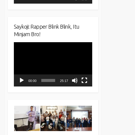
Saykoji: Rapper Blink Blink, Itu
Minjam Bro!
Video
Player
00:00
25:17