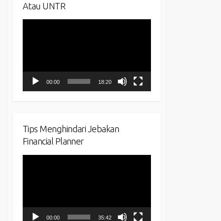
Atau UNTR
Video
Player
00:00
18:20
Tips Menghindari Jebakan
Financial Planner
Video
Player
00:00
35:42