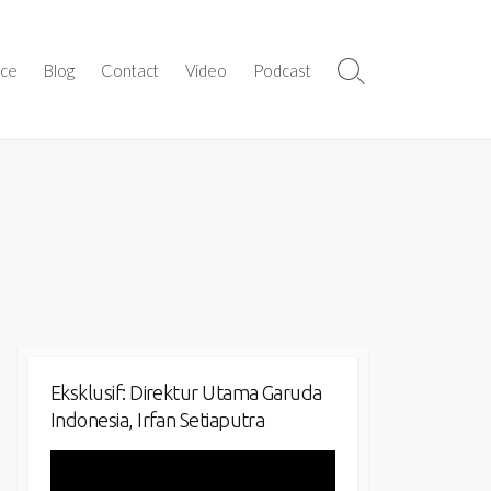
ice
Blog
Contact
Video
Podcast
Search
Toggle
Eksklusif: Direktur Utama Garuda
Indonesia, Irfan Setiaputra
Video
Player