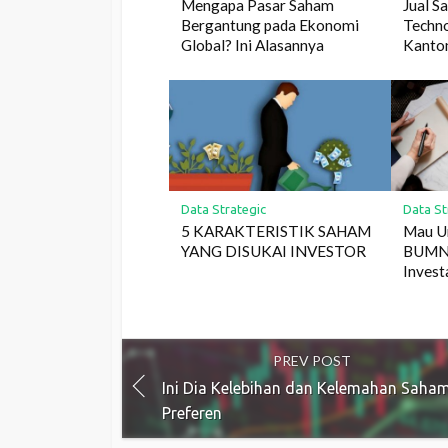
Mengapa Pasar Saham
Jual S
Bergantung pada Ekonomi
Techn
Global? Ini Alasannya
Kanton
Data Strategic
Data St
5 KARAKTERISTIK SAHAM
Mau U
YANG DISUKAI INVESTOR
BUMN?
Investa
PREV POST
Ini Dia Kelebihan dan Kelemahan Saha
Preferen