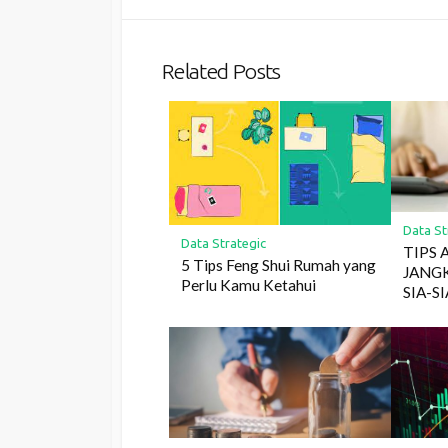
Related Posts
Data St
Data Strategic
TIPS 
5 Tips Feng Shui Rumah yang
JANG
Perlu Kamu Ketahui
SIA-SI