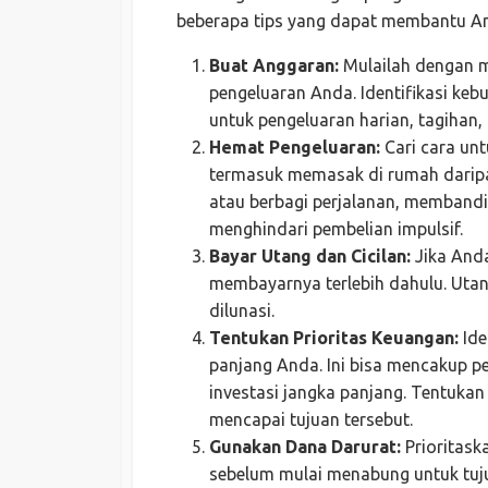
beberapa tips yang dapat membantu A
Buat Anggaran:
Mulailah dengan 
pengeluaran Anda. Identifikasi ke
untuk pengeluaran harian, tagihan, 
Hemat Pengeluaran:
Cari cara unt
termasuk memasak di rumah darip
atau berbagi perjalanan, memband
menghindari pembelian impulsif.
Bayar Utang dan Cicilan:
Jika Anda
membayarnya terlebih dahulu. Uta
dilunasi.
Tentukan Prioritas Keuangan:
Ide
panjang Anda. Ini bisa mencakup pe
investasi jangka panjang. Tentuka
mencapai tujuan tersebut.
Gunakan Dana Darurat:
Prioritask
sebelum mulai menabung untuk tuju