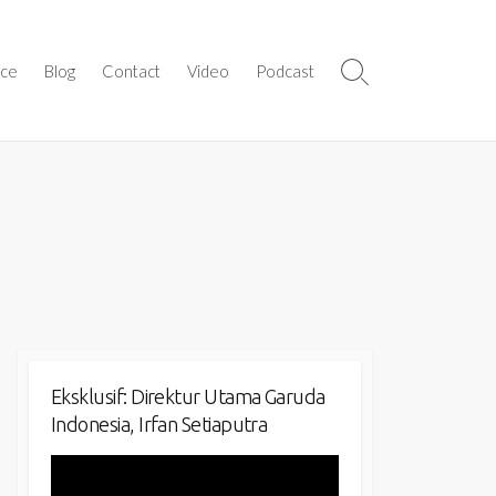
ice
Blog
Contact
Video
Podcast
Search
Toggle
Eksklusif: Direktur Utama Garuda
Indonesia, Irfan Setiaputra
Video
Player