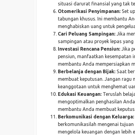
situasi darurat finansial yang tak t
Otomerikasi Penyimpanan:
Set up
tabungan khusus. Ini membantu An
menghabiskan uang untuk pengeluar
Cari Peluang Sampingan:
Jika mem
sampingan atau proyek lepas yang
Investasi Rencana Pensiun:
Jika p
pensiun, manfaatkan kesempatan ini
membantu Anda mempersiapkan mas
Berbelanja dengan Bijak:
Saat ber
membuat keputusan. Jangan ragu m
keanggotaan untuk menghemat ua
Edukasi Keuangan:
Teruslah belaj
mengoptimalkan penghasilan Anda.
membantu Anda membuat keputusan 
Berkomunikasi dengan Keluarga:
berkomunikasilah mengenai tujua
mengelola keuangan dengan lebih ef