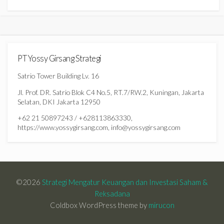
PT Yossy Girsang Strategi
Satrio Tower Building Lv. 16
Jl. Prof. DR. Satrio Blok C4 No.5, RT.7/RW.2, Kuningan, Jakarta
Selatan, DKI Jakarta 12950
+62 21 50897243 / +628113863330,
https://www.yossygirsang.com, info@yossygirsang.com
©2026
Strategi Mengatur Keuangan dan Investasi Saham &
Reksadana
Coldbox WordPress theme by
mirucon