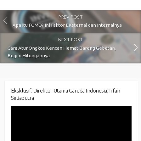
PREV POST
Apa itu FOMO? Ini Faktor EKsternal dan Internalnya
NEXT POST
Cara Atur Ongkos Kencan Hemat Bareng Gebetan,
Begini Hitungannya
Eksklusif: Direktur Utama Garuda Indonesia, Irfan
Setiaputra
Video
Player