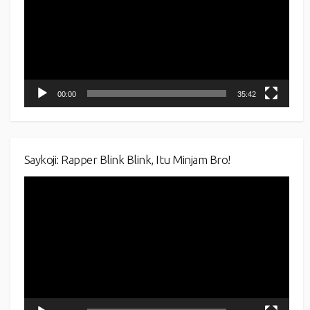
00:00
35:42
Saykoji: Rapper Blink Blink, Itu Minjam Bro!
Video
Player