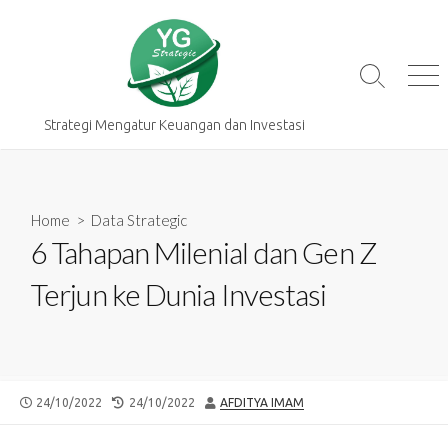
Skip
to
content
Search
Me
Toggle
Strategi Mengatur Keuangan dan Investasi
Home
>
Data Strategic
6 Tahapan Milenial dan Gen Z
Terjun ke Dunia Investasi
PUBLISHED
LAST
AUTHOR
24/10/2022
24/10/2022
AFDITYA IMAM
DATE
MODIFIED
DATE