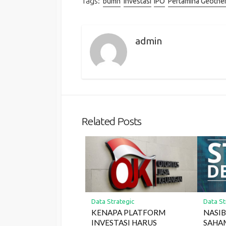
Tags:
bumn
investasi
IPO
Pertamina Geothe
admin
Related Posts
Data Strategic
Data St
KENAPA PLATFORM
NASIB
INVESTASI HARUS
SAHA