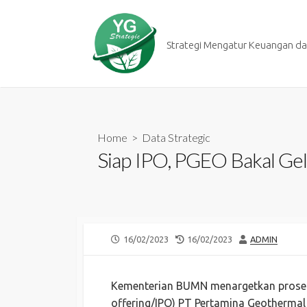
Skip
to
content
Strategi Mengatur Keuangan dan
Home
>
Data Strategic
Siap IPO, PGEO Bakal Gel
PUBLISHED
LAST
AUTHOR
16/02/2023
16/02/2023
ADMIN
DATE
MODIFIED
DATE
Kementerian BUMN menargetkan proses 
offering/IPO) PT Pertamina Geothermal