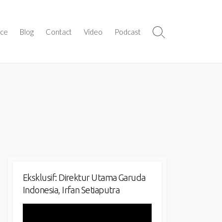
ice
Blog
Contact
Video
Podcast
Search
Toggle
Eksklusif: Direktur Utama Garuda
Indonesia, Irfan Setiaputra
Video
Player