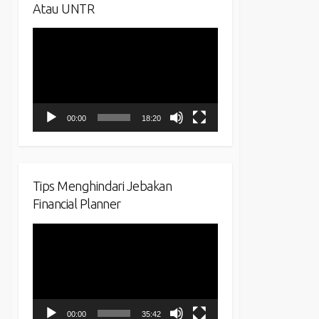
Atau UNTR
Video
Player
00:00
18:20
Tips Menghindari Jebakan
Financial Planner
Video
Player
00:00
35:42