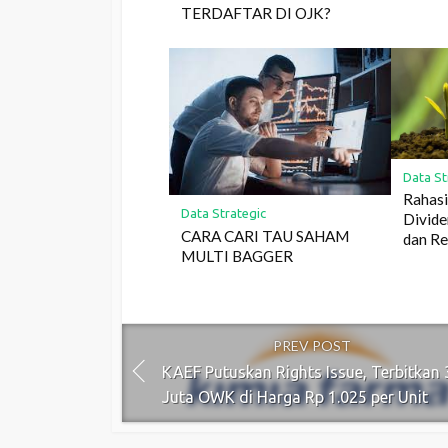
TERDAFTAR DI OJK?
Data St
Rahasi
Data Strategic
Divide
CARA CARI TAU SAHAM
dan Re
MULTI BAGGER
PREV POST
KAEF Putuskan Rights Issue, Terbitkan
Juta OWK di Harga Rp 1.025 per Unit