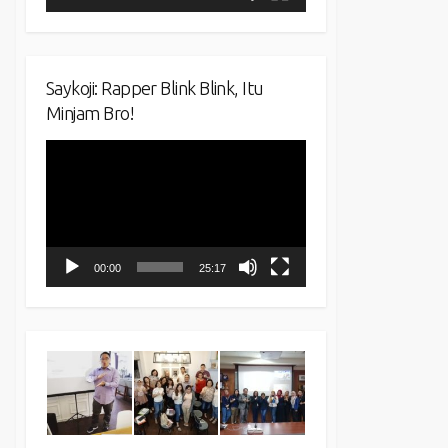
Saykoji: Rapper Blink Blink, Itu
Minjam Bro!
Video
Player
00:00
25:17