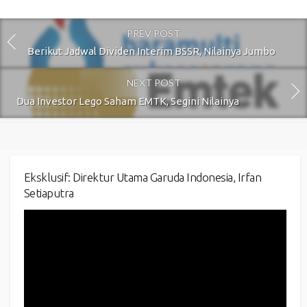
PREV POST
Berikut Jadwal Dividen Interim BSSR, Nilainya Jumbo
NEXT POST
Dua Investor Lego Saham EMTK, Segini Nilainya
Eksklusif: Direktur Utama Garuda Indonesia, Irfan
Setiaputra
Video
Player