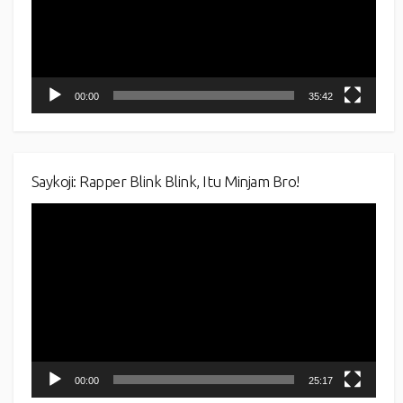
00:00
35:42
Saykoji: Rapper Blink Blink, Itu Minjam Bro!
Video
Player
00:00
25:17