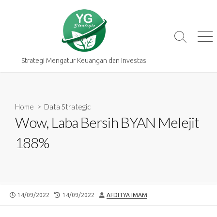
Skip
to
content
Search
Me
Toggle
Strategi Mengatur Keuangan dan Investasi
Home
>
Data Strategic
Wow, Laba Bersih BYAN Melejit
188%
PUBLISHED
LAST
AUTHOR
14/09/2022
14/09/2022
AFDITYA IMAM
DATE
MODIFIED
DATE