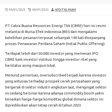
PUBLISHED
LAST
AUTHOR
09/01/2023
09/01/2023
AFDITYA IMAM
DATE
MODIFIED
DATE
PT Cakra Buana Resources Energi Tbk (CBRE) hari ini resmi
melantai di Bursa Efek Indonesia (BEI) dan mengalami
kelebihan pesanan terpusat sebanyak 140 kali disepanjang
proses Penawaran Perdana Saham (Initial Public Offering).
Terdapat lebih dari 50.000 investor yang memesan IPO
CBRE baik investor institusi hingga investor ritel yang
berstatus asing maupun lokal.
Menurut perseroan, oversubscribed terjadi karena investor
yang antusias terhadap prospek cerah perusahaan yang
bergerak di sektor industri angkutan laut, mengingat sektor
ini sedang bersinar karena adanya commodity boom yakni
kenaikan harga-harga komoditas global dimana sektor ini
diprediksikan akan tetap cerah di tahun 2023.