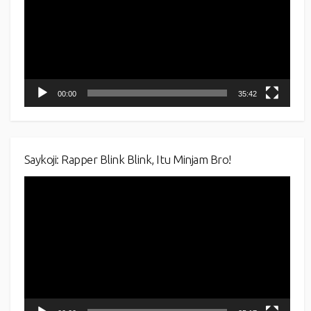
00:00
35:42
Saykoji: Rapper Blink Blink, Itu Minjam Bro!
Video
Player