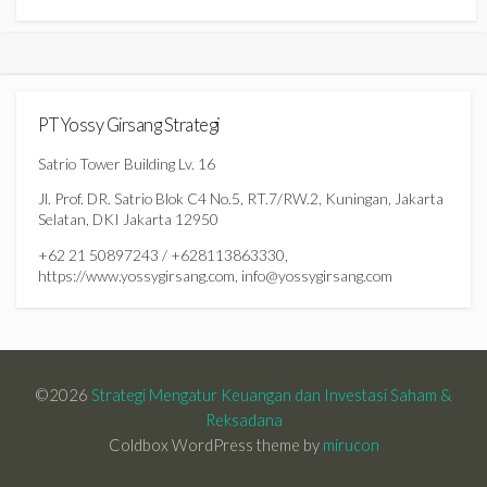
PT Yossy Girsang Strategi
Satrio Tower Building Lv. 16
Jl. Prof. DR. Satrio Blok C4 No.5, RT.7/RW.2, Kuningan, Jakarta
Selatan, DKI Jakarta 12950
+62 21 50897243 / +628113863330,
https://www.yossygirsang.com, info@yossygirsang.com
©2026
Strategi Mengatur Keuangan dan Investasi Saham &
Reksadana
Coldbox WordPress theme by
mirucon