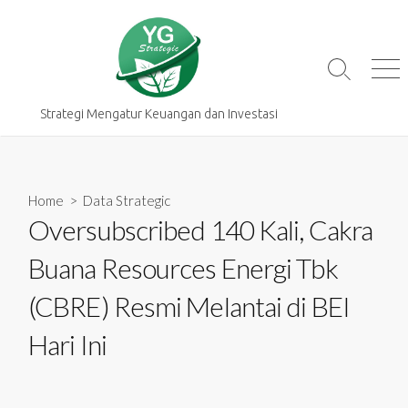
Skip
to
content
Search
Me
Toggle
Strategi Mengatur Keuangan dan Investasi
Home
>
Data Strategic
Oversubscribed 140 Kali, Cakra
Buana Resources Energi Tbk
(CBRE) Resmi Melantai di BEI
Hari Ini