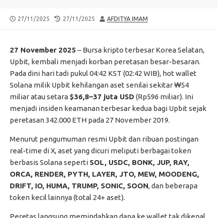
PUBLISHED
LAST
AUTHOR
27/11/2025
27/11/2025
AFDITYA IMAM
DATE
MODIFIED
DATE
27 November 2025
– Bursa kripto terbesar Korea Selatan,
Upbit, kembali menjadi korban peretasan besar-besaran.
Pada dini hari tadi pukul 04:42 KST (02:42 WIB), hot wallet
Solana milik Upbit kehilangan aset senilai sekitar ₩54
miliar atau setara
$36,8–37 juta USD
(Rp596 miliar). Ini
menjadi insiden keamanan terbesar kedua bagi Upbit sejak
peretasan 342.000 ETH pada 27 November 2019.
Menurut pengumuman resmi Upbit dan ribuan postingan
real-time di X, aset yang dicuri meliputi berbagai token
berbasis Solana seperti
SOL, USDC, BONK, JUP, RAY,
ORCA, RENDER, PYTH, LAYER, JTO, MEW, MOODENG,
DRIFT, IO, HUMA, TRUMP, SONIC, SOON
, dan beberapa
token kecil lainnya (total 24+ aset).
Peretas langsung memindahkan dana ke wallet tak dikenal