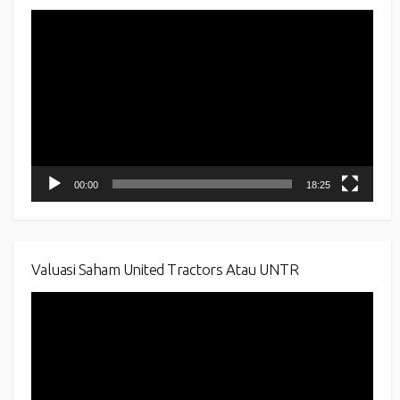
Video
Player
00:00
18:25
Valuasi Saham United Tractors Atau UNTR
Video
Player