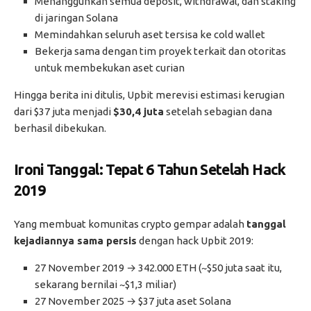
Menangguhkan semua deposit, withdrawal, dan staking
di jaringan Solana
Memindahkan seluruh aset tersisa ke cold wallet
Bekerja sama dengan tim proyek terkait dan otoritas
untuk membekukan aset curian
Hingga berita ini ditulis, Upbit merevisi estimasi kerugian
dari $37 juta menjadi
$30,4 juta
setelah sebagian dana
berhasil dibekukan.
Ironi Tanggal: Tepat 6 Tahun Setelah Hack
2019
Yang membuat komunitas crypto gempar adalah
tanggal
kejadiannya sama persis
dengan hack Upbit 2019:
27 November 2019 → 342.000 ETH (~$50 juta saat itu,
sekarang bernilai ~$1,3 miliar)
27 November 2025 → $37 juta aset Solana