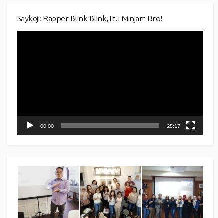
Saykoji: Rapper Blink Blink, Itu Minjam Bro!
Video
Player
00:00
25:17