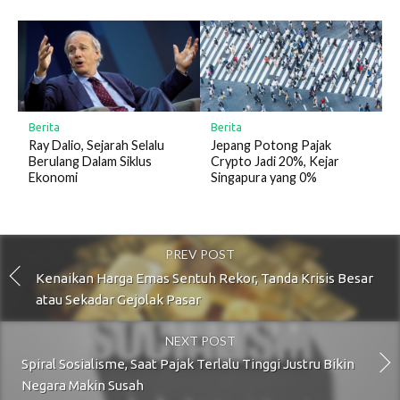
Berita
Berita
Ray Dalio, Sejarah Selalu
Jepang Potong Pajak
Berulang Dalam Siklus
Crypto Jadi 20%, Kejar
Ekonomi
Singapura yang 0%
PREV POST
Kenaikan Harga Emas Sentuh Rekor, Tanda Krisis Besar
atau Sekadar Gejolak Pasar
NEXT POST
Spiral Sosialisme, Saat Pajak Terlalu Tinggi Justru Bikin
Negara Makin Susah