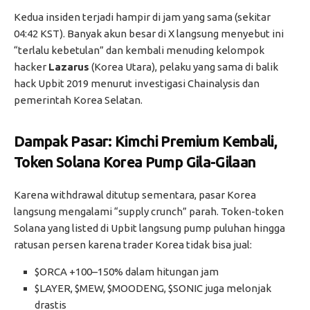
Kedua insiden terjadi hampir di jam yang sama (sekitar
04:42 KST). Banyak akun besar di X langsung menyebut ini
“terlalu kebetulan” dan kembali menuding kelompok
hacker
Lazarus
(Korea Utara), pelaku yang sama di balik
hack Upbit 2019 menurut investigasi Chainalysis dan
pemerintah Korea Selatan.
Dampak Pasar: Kimchi Premium Kembali,
Token Solana Korea Pump Gila-Gilaan
Karena withdrawal ditutup sementara, pasar Korea
langsung mengalami “supply crunch” parah. Token-token
Solana yang listed di Upbit langsung pump puluhan hingga
ratusan persen karena trader Korea tidak bisa jual:
$ORCA +100–150% dalam hitungan jam
$LAYER, $MEW, $MOODENG, $SONIC juga melonjak
drastis