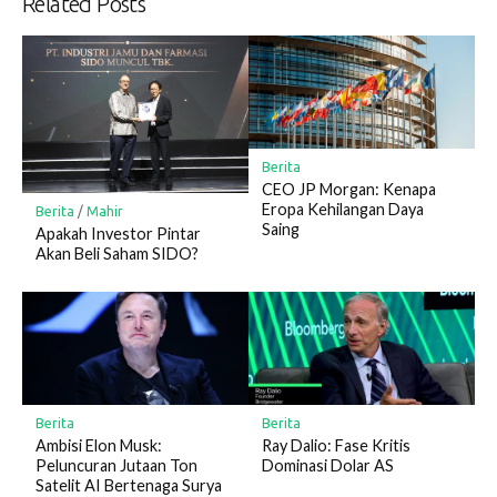
Related Posts
Berita
CEO JP Morgan: Kenapa
Eropa Kehilangan Daya
Berita
/
Mahir
Saing
Apakah Investor Pintar
Akan Beli Saham SIDO?
Berita
Berita
Ray Dalio: Fase Kritis
Ambisi Elon Musk:
Dominasi Dolar AS
Peluncuran Jutaan Ton
Satelit AI Bertenaga Surya