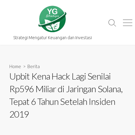
Skip
to
content
Search
Me
Toggle
Strategi Mengatur Keuangan dan Investasi
Home
>
Berita
Upbit Kena Hack Lagi Senilai
Rp596 Miliar di Jaringan Solana,
Tepat 6 Tahun Setelah Insiden
2019