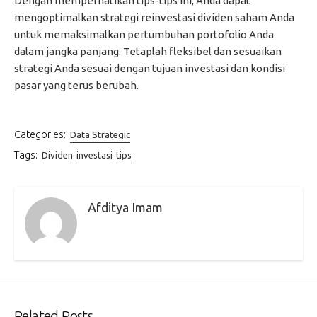
Dengan memperhatikan tips-tips ini, Anda dapat
mengoptimalkan strategi reinvestasi dividen saham Anda
untuk memaksimalkan pertumbuhan portofolio Anda
dalam jangka panjang. Tetaplah fleksibel dan sesuaikan
strategi Anda sesuai dengan tujuan investasi dan kondisi
pasar yang terus berubah.
Categories:
Data Strategic
Tags:
Dividen
investasi
tips
Afditya Imam
Related Posts