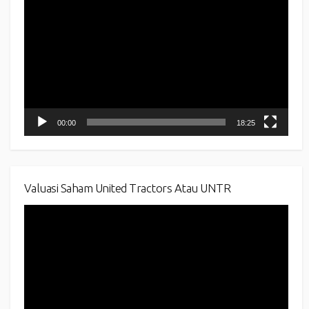
Player
00:00
18:25
Valuasi Saham United Tractors Atau UNTR
Video
Player