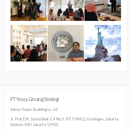
PT Yossy Girsang Strategi
Satrio Tower Building Lv. 16
Jl. Prof. DR. Satrio Blok C4 No.5, RT.7/RW.2, Kuningan, Jakarta
Selatan, DKI Jakarta 12950