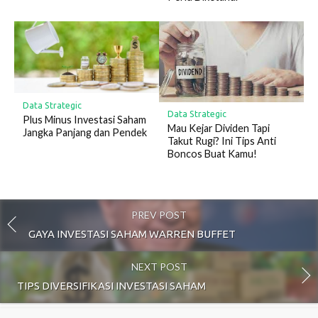
Data Strategic
Data Strategic
Plus Minus Investasi Saham
Mau Kejar Dividen Tapi
Jangka Panjang dan Pendek
Takut Rugi? Ini Tips Anti
Boncos Buat Kamu!
PREV POST
GAYA INVESTASI SAHAM WARREN BUFFET
NEXT POST
TIPS DIVERSIFIKASI INVESTASI SAHAM