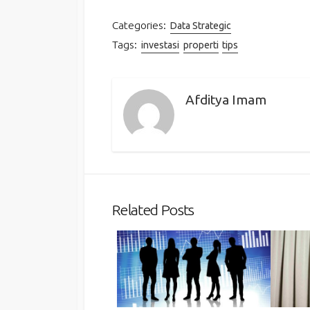
Categories:
Data Strategic
Tags:
investasi
properti
tips
Afditya Imam
Related Posts