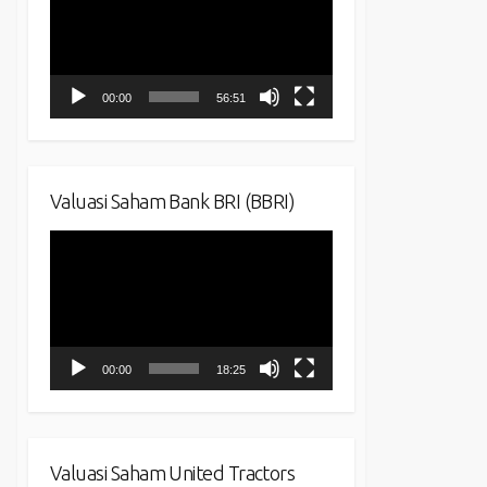
00:00
56:51
Valuasi Saham Bank BRI (BBRI)
Video
Player
00:00
18:25
Valuasi Saham United Tractors