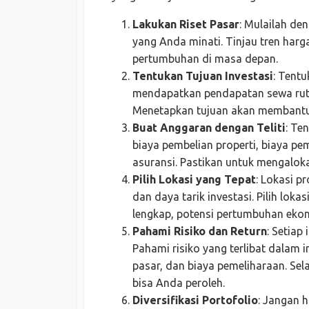
Lakukan Riset Pasar
: Mulailah de
yang Anda minati. Tinjau tren harg
pertumbuhan di masa depan.
Tentukan Tujuan Investasi
: Tent
mendapatkan pendapatan sewa rutin,
Menetapkan tujuan akan membantu 
Buat Anggaran dengan Teliti
: Te
biaya pembelian properti, biaya pem
asuransi. Pastikan untuk mengalok
Pilih Lokasi yang Tepat
: Lokasi p
dan daya tarik investasi. Pilih loka
lengkap, potensi pertumbuhan eko
Pahami Risiko dan Return
: Setiap
Pahami risiko yang terlibat dalam i
pasar, dan biaya pemeliharaan. Sela
bisa Anda peroleh.
Diversifikasi Portofolio
: Jangan h