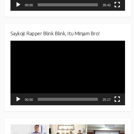
00:00
35:42
Saykoji: Rapper Blink Blink, Itu Minjam Bro!
Video
Player
00:00
25:17