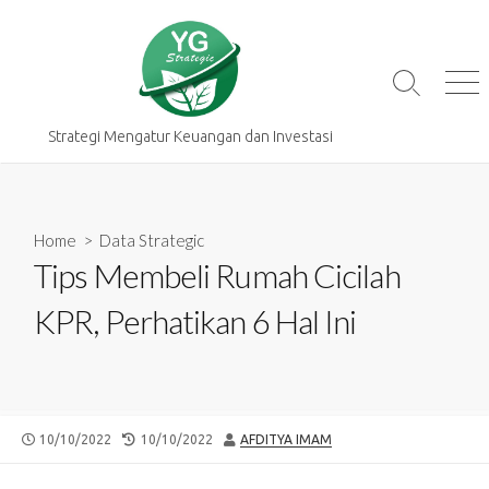
Skip
to
content
Search
Me
Toggle
Strategi Mengatur Keuangan dan Investasi
Home
>
Data Strategic
Tips Membeli Rumah Cicilah
KPR, Perhatikan 6 Hal Ini
PUBLISHED
LAST
AUTHOR
10/10/2022
10/10/2022
AFDITYA IMAM
DATE
MODIFIED
DATE