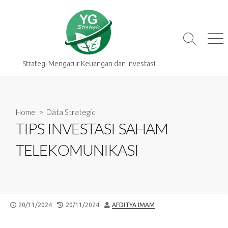
Skip
to
content
Search
Me
Toggle
Strategi Mengatur Keuangan dan Investasi
Home
>
Data Strategic
TIPS INVESTASI SAHAM
TELEKOMUNIKASI
PUBLISHED
LAST
AUTHOR
20/11/2024
20/11/2024
AFDITYA IMAM
DATE
MODIFIED
DATE