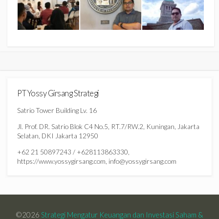
PT Yossy Girsang Strategi
Satrio Tower Building Lv. 16
Jl. Prof. DR. Satrio Blok C4 No.5, RT.7/RW.2, Kuningan, Jakarta
Selatan, DKI Jakarta 12950
+62 21 50897243 / +628113863330,
https://www.yossygirsang.com, info@yossygirsang.com
©2026
Strategi Mengatur Keuangan dan Investasi Saham &