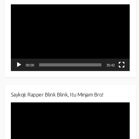
Video
Player
00:00
35:42
Saykoji: Rapper Blink Blink, Itu Minjam Bro!
Video
Player