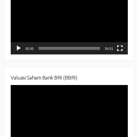
00:00
56:51
Valuasi Saham Bank BRI (BBRI)
Video
Player