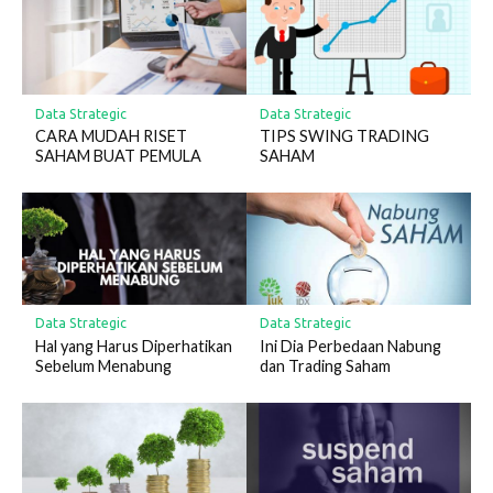
Data Strategic
Data Strategic
CARA MUDAH RISET
TIPS SWING TRADING
SAHAM BUAT PEMULA
SAHAM
Data Strategic
Data Strategic
Hal yang Harus Diperhatikan
Ini Dia Perbedaan Nabung
Sebelum Menabung
dan Trading Saham