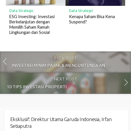
Data Strategic
Data Strategic
ESG Investing: Investasi
Kenapa Saham Bisa Kena
Berkelanjutan dengan
Suspend?
Memilih Saham Ramah
Lingkungan dan Sosial
PREV POST
INVESTASI MINIM PAJAK & MENGUNTUNGKAN
NEXT POST
10 TIPS INVESTASI PROPERTI
Eksklusif: Direktur Utama Garuda Indonesia, Irfan
Setiaputra