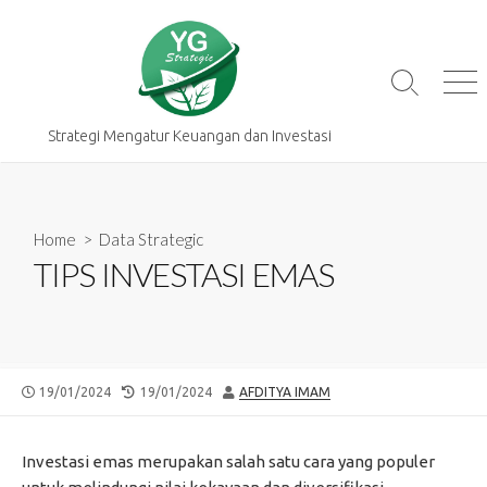
Skip
to
content
Search
Me
Toggle
Strategi Mengatur Keuangan dan Investasi
Home
>
Data Strategic
TIPS INVESTASI EMAS
PUBLISHED
LAST
AUTHOR
19/01/2024
19/01/2024
AFDITYA IMAM
DATE
MODIFIED
DATE
Investasi emas merupakan salah satu cara yang populer