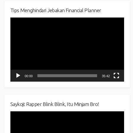
Tips Menghindari Jebakan Financial Planner
Video
Player
00:00
35:42
Saykoji: Rapper Blink Blink, Itu Minjam Bro!
Video
Player