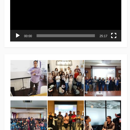
00:00
25:17