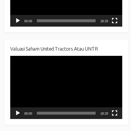
00:00
18:25
Valuasi Saham United Tractors Atau UNTR
Video
Player
00:00
18:20