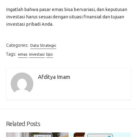
Ingatlah bahwa pasar emas bisa bervariasi, dan keputusan
investasi harus sesuai dengan situasi finansial dan tujuan
investasi pribadi Anda.
Categories:
Data Strategic
Tags:
emas
investasi
tips
Afditya Imam
Related Posts