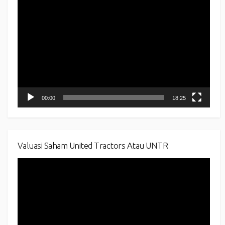
Video
Player
00:00
18:25
Valuasi Saham United Tractors Atau UNTR
Video
Player