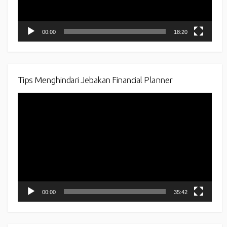
00:00
18:20
Tips Menghindari Jebakan Financial Planner
Video
Player
00:00
35:42