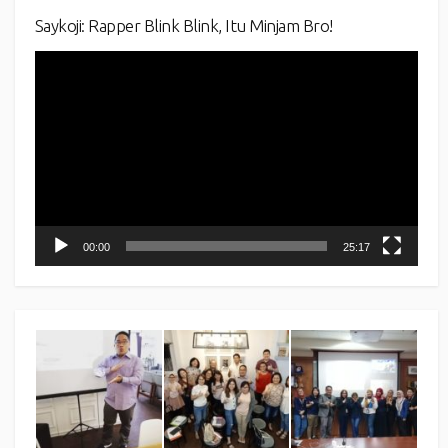
Saykoji: Rapper Blink Blink, Itu Minjam Bro!
Video
Player
00:00
25:17