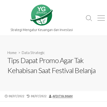
Skip
to
content
Search
Me
Toggle
Strategi Mengatur Keuangan dan Investasi
Home
>
Data Strategic
Tips Dapat Promo Agar Tak
Kehabisan Saat Festival Belanja
PUBLISHED
LAST
AUTHOR
08/07/2022
08/07/2022
AFDITYA IMAM
DATE
MODIFIED
DATE