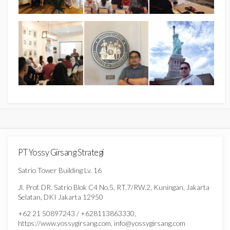
PT Yossy Girsang Strategi
Satrio Tower Building Lv. 16
Jl. Prof. DR. Satrio Blok C4 No.5, RT.7/RW.2, Kuningan, Jakarta
Selatan, DKI Jakarta 12950
+62 21 50897243 / +628113863330,
https://www.yossygirsang.com, info@yossygirsang.com