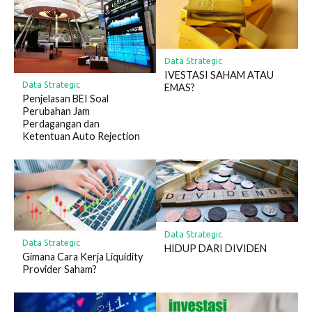
Data Strategic
IVESTASI SAHAM ATAU
Data Strategic
EMAS?
Penjelasan BEI Soal
Perubahan Jam
Perdagangan dan
Ketentuan Auto Rejection
Data Strategic
Data Strategic
HIDUP DARI DIVIDEN
Gimana Cara Kerja Liquidity
Provider Saham?