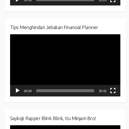
Tips Menghindari Jebakan Financial Planner
Video
Player
00:00
35:42
Saykoji: Rapper Blink Blink, Itu Minjam Bro!
Video