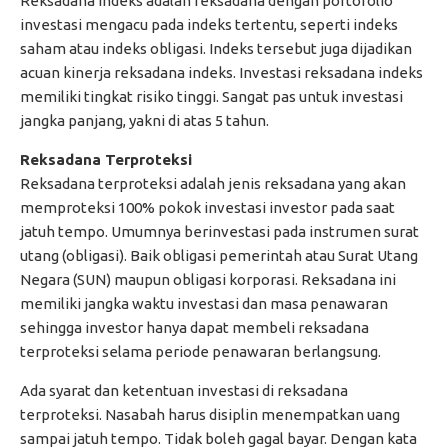
Reksadana indeks adalah reksadana dengan portofolio
investasi mengacu pada indeks tertentu, seperti indeks
saham atau indeks obligasi. Indeks tersebut juga dijadikan
acuan kinerja reksadana indeks. Investasi reksadana indeks
memiliki tingkat risiko tinggi. Sangat pas untuk investasi
jangka panjang, yakni di atas 5 tahun.
Reksadana Terproteksi
Reksadana terproteksi adalah jenis reksadana yang akan
memproteksi 100% pokok investasi investor pada saat
jatuh tempo. Umumnya berinvestasi pada instrumen surat
utang (obligasi). Baik obligasi pemerintah atau Surat Utang
Negara (SUN) maupun obligasi korporasi. Reksadana ini
memiliki jangka waktu investasi dan masa penawaran
sehingga investor hanya dapat membeli reksadana
terproteksi selama periode penawaran berlangsung.
Ada syarat dan ketentuan investasi di reksadana
terproteksi. Nasabah harus disiplin menempatkan uang
sampai jatuh tempo. Tidak boleh gagal bayar. Dengan kata