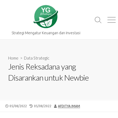
Skip
to
content
Search
Me
Toggle
Strategi Mengatur Keuangan dan Investasi
Home
>
Data Strategic
Jenis Reksadana yang
Disarankan untuk Newbie
PUBLISHED
LAST
AUTHOR
05/08/2022
05/08/2022
AFDITYA IMAM
DATE
MODIFIED
DATE