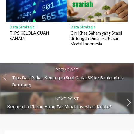
Data Strategic
Data Strategic
TIPS KELOLA CUAN
Ciri Khas Saham yang Stabil
SAHAM
di Tengah Dinamika Pasar
Modal Indonesia
PREV POST
Tips Dari Pakar Keuangan Soal Gadai SK ke Bank untuk
Berutang
NEXT POST
Kenapa Lo Kheng Hong Tak Minat Investasi Kripto?