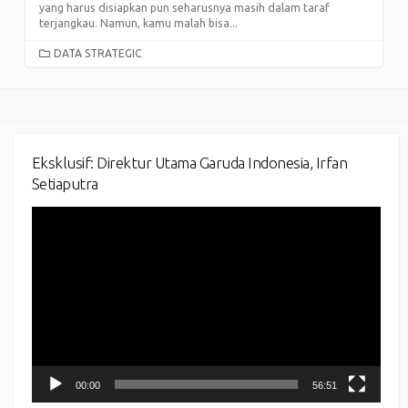
yang harus disiapkan pun seharusnya masih dalam taraf
terjangkau. Namun, kamu malah bisa...
CATEGORIES
DATA STRATEGIC
Eksklusif: Direktur Utama Garuda Indonesia, Irfan
Setiaputra
Video
Player
00:00
56:51