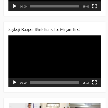
00:00
35:42
Saykoji: Rapper Blink Blink, Itu Minjam Bro!
Video
Player
00:00
25:17