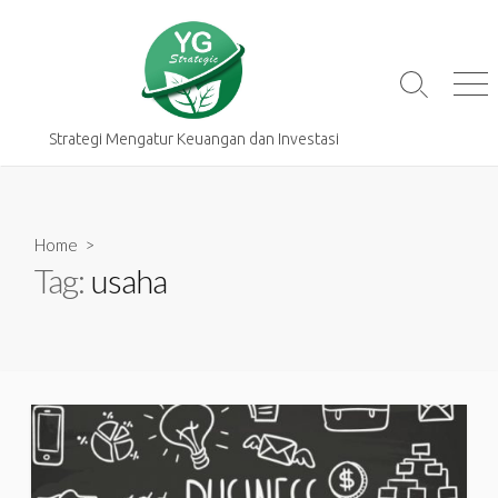
Skip
to
content
Search
Me
Toggle
Strategi Mengatur Keuangan dan Investasi
Home
>
Tag:
usaha