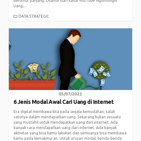
berumur panjang. Dilansir dari kanal YouTube Ngomongin
Uang,...
CATEGORIES
DATA STRATEGIC
05/07/2022
6 Jenis Modal Awal Cari Uang di Internet
Era digital membawa kita pada segala kemudahan, salah
satunya dalam mendapatkan uang. Sekarang bukan sesuatu
yang mustahil untuk mendapatkan uang dari internet. Ada
banyak cara mendapatkan uang dari internet. Ada banyak
aktivitas yang bisa kamu lakukan dan semuanya bisa membawa
kamu pada kemakmuran. Untuk urusan modal, benda-benda