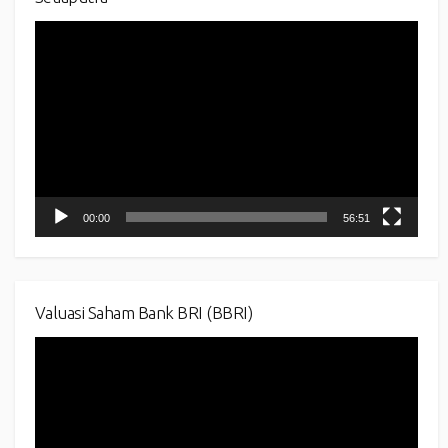
Video
Player
00:00
56:51
Valuasi Saham Bank BRI (BBRI)
Video
Player