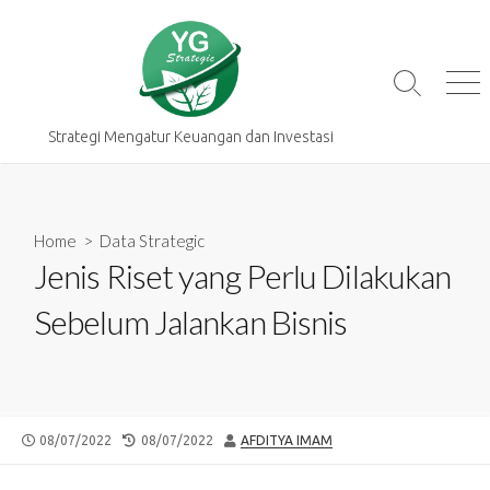
Skip
to
content
Search
Me
Toggle
Strategi Mengatur Keuangan dan Investasi
Home
>
Data Strategic
Jenis Riset yang Perlu Dilakukan
Sebelum Jalankan Bisnis
PUBLISHED
LAST
AUTHOR
08/07/2022
08/07/2022
AFDITYA IMAM
DATE
MODIFIED
DATE