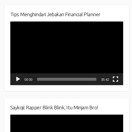
Tips Menghindari Jebakan Financial Planner
Video
Player
00:00
35:42
Saykoji: Rapper Blink Blink, Itu Minjam Bro!
Video
Player