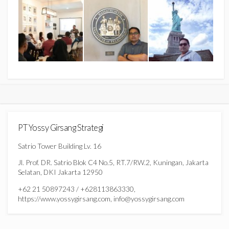
PT Yossy Girsang Strategi
Satrio Tower Building Lv. 16
Jl. Prof. DR. Satrio Blok C4 No.5, RT.7/RW.2, Kuningan, Jakarta
Selatan, DKI Jakarta 12950
+62 21 50897243 / +628113863330,
https://www.yossygirsang.com, info@yossygirsang.com