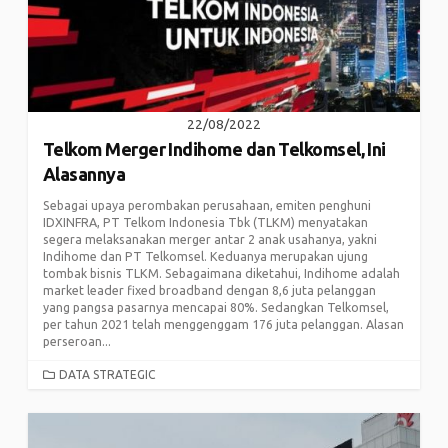
22/08/2022
Telkom Merger Indihome dan Telkomsel, Ini
Alasannya
Sebagai upaya perombakan perusahaan, emiten penghuni
IDXINFRA, PT Telkom Indonesia Tbk (TLKM) menyatakan
segera melaksanakan merger antar 2 anak usahanya, yakni
Indihome dan PT Telkomsel. Keduanya merupakan ujung
tombak bisnis TLKM. Sebagaimana diketahui, Indihome adalah
market leader fixed broadband dengan 8,6 juta pelanggan
yang pangsa pasarnya mencapai 80%. Sedangkan Telkomsel,
per tahun 2021 telah menggenggam 176 juta pelanggan. Alasan
perseroan...
CATEGORIES
DATA STRATEGIC