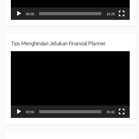
00:00
18:20
Tips Menghindari Jebakan Financial Planner
Video
Player
00:00
35:42