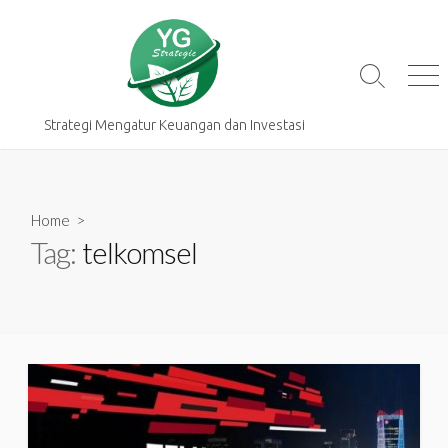
Skip
to
content
Search
Me
Toggle
Strategi Mengatur Keuangan dan Investasi
Home
>
Tag:
telkomsel