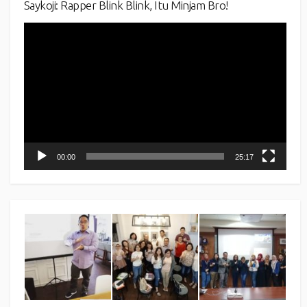
Saykoji: Rapper Blink Blink, Itu Minjam Bro!
Video
Player
00:00
25:17