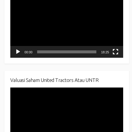
Player
00:00
18:25
Valuasi Saham United Tractors Atau UNTR
Video
Player