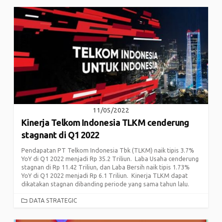
11/05/2022
Kinerja Telkom Indonesia TLKM cenderung
stagnant di Q1 2022
Pendapatan PT Telkom Indonesia Tbk (TLKM) naik tipis 3.7%
YoY di Q1 2022 menjadi Rp 35.2 Triliun. Laba Usaha cenderung
stagnan di Rp 11.42 Triliun, dan Laba Bersih naik tipis 1.73%
YoY di Q1 2022 menjadi Rp 6.1 Triliun. Kinerja TLKM dapat
dikatakan stagnan dibanding periode yang sama tahun lalu.
CATEGORIES
DATA STRATEGIC