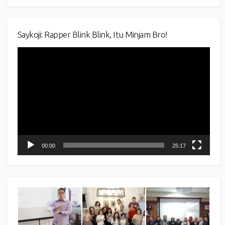
Saykoji: Rapper Blink Blink, Itu Minjam Bro!
Video
Player
00:00
25:17