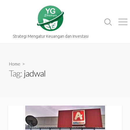
Skip
to
content
Search
Me
Toggle
Strategi Mengatur Keuangan dan Investasi
Home
>
Tag:
jadwal