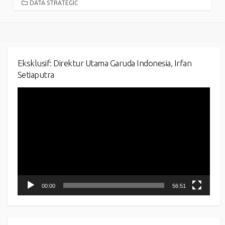
CATEGORIES
DATA STRATEGIC
Eksklusif: Direktur Utama Garuda Indonesia, Irfan
Setiaputra
Video
Player
00:00
56:51