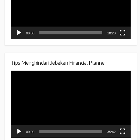
00:00
18:20
Tips Menghindari Jebakan Financial Planner
Video
Player
00:00
35:42