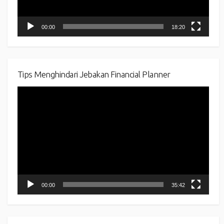
00:00
18:20
Tips Menghindari Jebakan Financial Planner
Video
Player
00:00
35:42