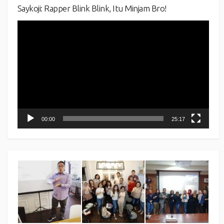
Saykoji: Rapper Blink Blink, Itu Minjam Bro!
Video
Player
00:00
25:17