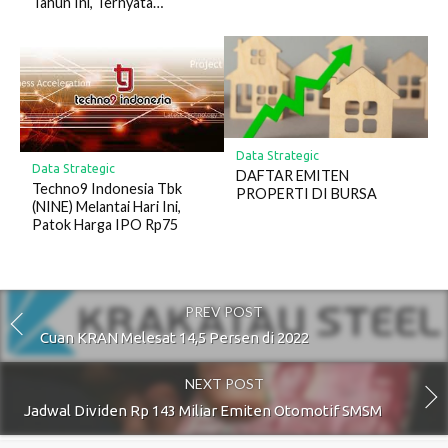
Tahun Ini, Ternyata…
Data Strategic
Data Strategic
DAFTAR EMITEN
Techno9 Indonesia Tbk
PROPERTI DI BURSA
(NINE) Melantai Hari Ini,
Patok Harga IPO Rp75
PREV POST
Cuan KRAN Melesat 14,5 Persen di 2022
NEXT POST
Jadwal Dividen Rp 143 Miliar Emiten Otomotif SMSM