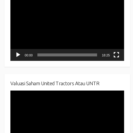
Player
00:00
18:25
Valuasi Saham United Tractors Atau UNTR
Video
Player