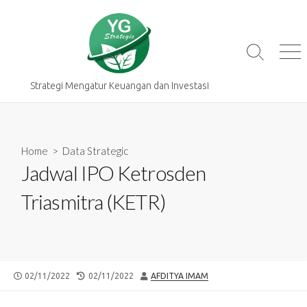
Skip
to
content
Search
Me
Toggle
Strategi Mengatur Keuangan dan Investasi
Home
>
Data Strategic
Jadwal IPO Ketrosden
Triasmitra (KETR)
PUBLISHED
LAST
AUTHOR
02/11/2022
02/11/2022
AFDITYA IMAM
DATE
MODIFIED
DATE