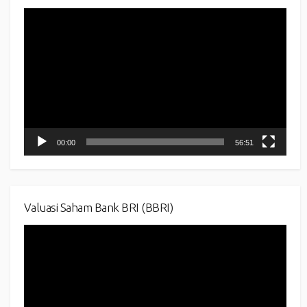
Video
Player
00:00
56:51
Valuasi Saham Bank BRI (BBRI)
Video
Player