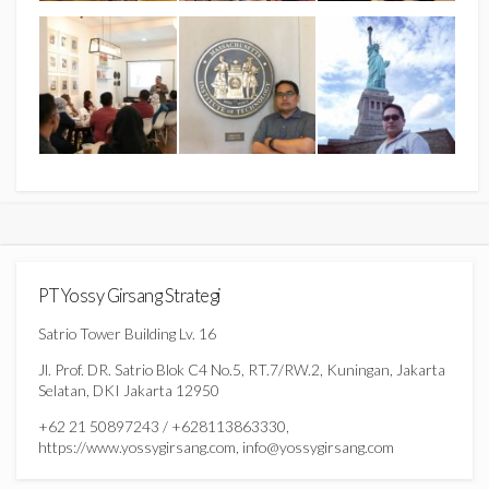
PT Yossy Girsang Strategi
Satrio Tower Building Lv. 16
Jl. Prof. DR. Satrio Blok C4 No.5, RT.7/RW.2, Kuningan, Jakarta
Selatan, DKI Jakarta 12950
+62 21 50897243 / +628113863330,
https://www.yossygirsang.com, info@yossygirsang.com