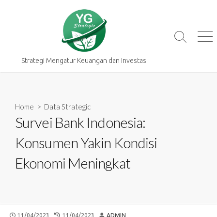
Skip
to
content
Search
Me
Toggle
Strategi Mengatur Keuangan dan Investasi
Home
>
Data Strategic
Survei Bank Indonesia:
Konsumen Yakin Kondisi
Ekonomi Meningkat
PUBLISHED
LAST
AUTHOR
11/04/2023
11/04/2023
ADMIN