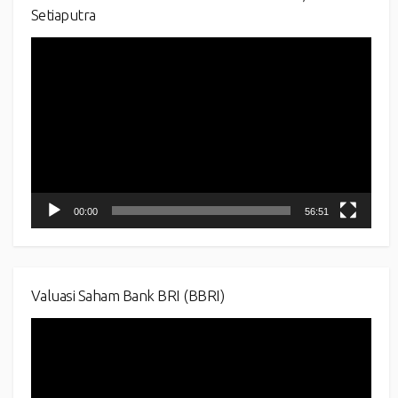
Setiaputra
Video
Player
00:00
56:51
Valuasi Saham Bank BRI (BBRI)
Video
Player