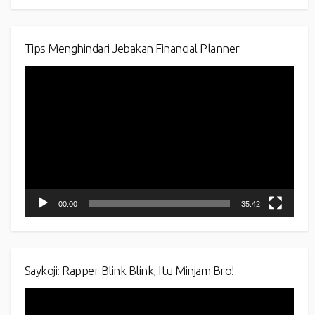
Tips Menghindari Jebakan Financial Planner
Video
Player
00:00
35:42
Saykoji: Rapper Blink Blink, Itu Minjam Bro!
Video
Player