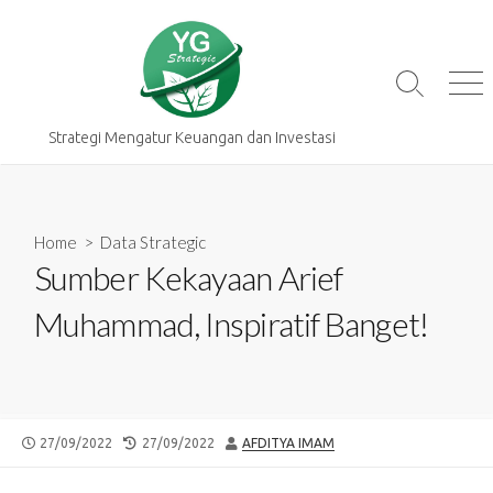
Skip
to
content
Search
Me
Toggle
Strategi Mengatur Keuangan dan Investasi
Home
>
Data Strategic
Sumber Kekayaan Arief
Muhammad, Inspiratif Banget!
PUBLISHED
LAST
AUTHOR
27/09/2022
27/09/2022
AFDITYA IMAM
DATE
MODIFIED
DATE