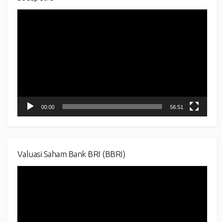
Video
Player
00:00
56:51
Valuasi Saham Bank BRI (BBRI)
Video
Player