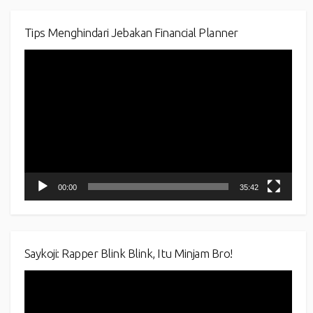
Tips Menghindari Jebakan Financial Planner
Video
Player
00:00
35:42
Saykoji: Rapper Blink Blink, Itu Minjam Bro!
Video
Player