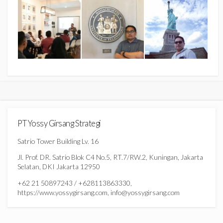
PT Yossy Girsang Strategi
Satrio Tower Building Lv. 16
Jl. Prof. DR. Satrio Blok C4 No.5, RT.7/RW.2, Kuningan, Jakarta
Selatan, DKI Jakarta 12950
+62 21 50897243 / +628113863330,
https://www.yossygirsang.com, info@yossygirsang.com