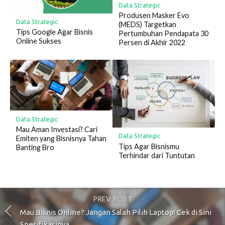
Data Strategic
Produsen Masker Evo
Data Strategic
(MEDS) Targetkan
Tips Google Agar Bisnis
Pertumbuhan Pendapata 30
Online Sukses
Persen di Akhir 2022
Data Strategic
Mau Aman Investasi? Cari
Data Strategic
Emiten yang Bisnisnya Tahan
Tips Agar Bisnismu
Banting Bro
Terhindar dari Tuntutan
PREV POST
Mau Bisnis Online? Jangan Salah Pilih Laptop! Cek di Sini
Spesifikasinya