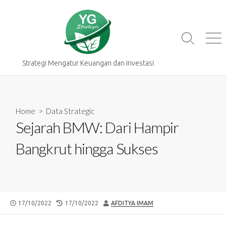
Skip
to
content
Search
Me
Toggle
Strategi Mengatur Keuangan dan Investasi
Home
>
Data Strategic
Sejarah BMW: Dari Hampir
Bangkrut hingga Sukses
PUBLISHED
LAST
AUTHOR
17/10/2022
17/10/2022
AFDITYA IMAM
DATE
MODIFIED
DATE