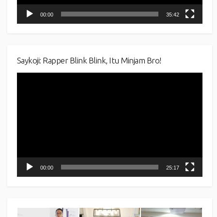
00:00
35:42
Saykoji: Rapper Blink Blink, Itu Minjam Bro!
Video
Player
00:00
25:17