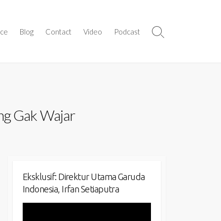
ice
Blog
Contact
Video
Podcast
Search
Toggle
ang Gak Wajar
Eksklusif: Direktur Utama Garuda
Indonesia, Irfan Setiaputra
Video
Player