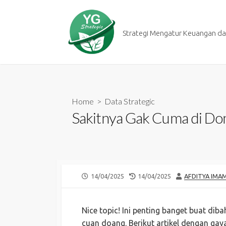
Skip
to
content
Strategi Mengatur Keuangan dan
Home
>
Data Strategic
Sakitnya Gak Cuma di Dom
PUBLISHED
LAST
AUTHOR
14/04/2025
14/04/2025
AFDITYA IMA
DATE
MODIFIED
DATE
Nice topic! Ini penting banget buat dib
cuan doang. Berikut artikel dengan gay