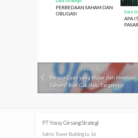
Data Strategic
PERBEDAAN SAHAM DAN
Data St
OBLIGASI
APA I
PASA
PREV POST
Berapa Cuan yang Wajar dari Investasi
Saham? Biar Gak Halu Targetnya!
PT Yossy Girsang Strategi
Satrio Tower Building Lv. 16