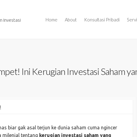
Home
About
Konsultasi Pribadi
Serv
 Investasi
pet! Ini Kerugian Investasi Saham y
M
ahas biar gak asal terjun ke dunia saham cuma ngincer
a milenial tentang
kerugian investasi saham yang