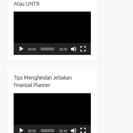
Atau UNTR
Video
Player
00:00
18:20
Tips Menghindari Jebakan
Financial Planner
Video
Player
00:00
35:42