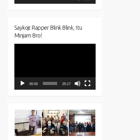
Saykoji: Rapper Blink Blink, Itu
Minjam Bro!
Video
Player
00:00
25:17